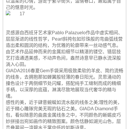
以温柔的心情，游走于繁华街头，温情巷口，邂逅属于自
己的惬意时光。
灵感源自西班牙艺术家Pablo Palazuelo作品中虚实相间、
层层渐进的线性哲学，Pearl斜挎包如珍珠般的弯曲弧线营
造出柔和圆润的结构，为优雅的轮廓带来一丝动感气息。
由艺术作品延伸而来的金属扣细节以精湛的镂空、错层技
艺打造通透美感，不动声色间，盎然诗意早已静水流深般
淌入心田。
GIADA2016春夏Gem手袋采用极致柔软的羊皮、简约流畅
的线条，去拥抱那如蝉翼般轻薄的春日阳光。灵思涌动的
撞色设计于两侧细节处闪耀，搭配纯手工缝制而成的精细
手柄，以深厚的底蕴，淋漓尽致地展现当代奢华的精与
魂。
感性的美，近于肆意蜿蜒如流水般的线条之美;理性的美，
近于精心雕琢完美无瑕的钻石之美。GIADA Diamond手
包，看似随意的曲直金属线条之中，不同颜色的蜥蜴皮巧
妙拼接出宛如画作的精致图案。颜色恬静如湖光山色，层
峦叠翠间一湾碧水于掌中低吟如斯诗意。