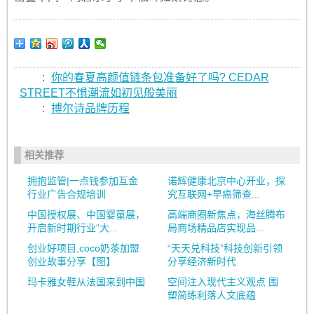
:
你的春夏高颜值链条包准备好了吗? CEDAR
STREET不惧潮流如初见般美丽
:
搏尔诗品牌历程
相关推荐
拥抱监管|一点钱参加互金
诺辉健康北京中心开业，探
行业广告合规培训
究互联网+早癌筛查...
中国授权展、中国婴童展，
高端商圈新焦点，海丝腾布
开启新时期行业“大...
局商场精品店实现品...
创业好项目,coco奶茶加盟
“天天兑科技”科技创新引领
创业故事分享【图】
分享经济新时代
玛卡雅女鞋从法国来到中国
空间注入现代主义观点 围
塑简练利落人文底蕴