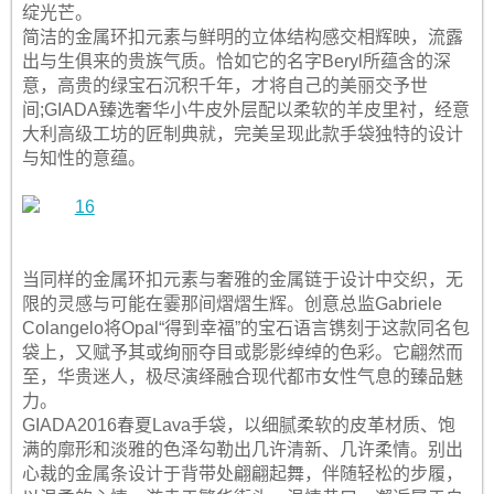
绽光芒。
简洁的金属环扣元素与鲜明的立体结构感交相辉映，流露
出与生俱来的贵族气质。恰如它的名字Beryl所蕴含的深
意，高贵的绿宝石沉积千年，才将自己的美丽交予世
间;GIADA臻选奢华小牛皮外层配以柔软的羊皮里衬，经意
大利高级工坊的匠制典就，完美呈现此款手袋独特的设计
与知性的意蕴。
当同样的金属环扣元素与奢雅的金属链于设计中交织，无
限的灵感与可能在霎那间熠熠生辉。创意总监Gabriele
Colangelo将Opal“得到幸福”的宝石语言镌刻于这款同名包
袋上，又赋予其或绚丽夺目或影影绰绰的色彩。它翩然而
至，华贵迷人，极尽演绎融合现代都市女性气息的臻品魅
力。
GIADA2016春夏Lava手袋，以细腻柔软的皮革材质、饱
满的廓形和淡雅的色泽勾勒出几许清新、几许柔情。别出
心裁的金属条设计于背带处翩翩起舞，伴随轻松的步履，