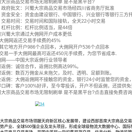
蜀大宗商品交易市场无限制刷单 是不是黑平台?
、政府批文：兴蜀大宗商品交易市场经四川省商务厅批准
、资金安全：资金由建设银行、中国银行、兴业银行等银行三方
、交易时间：交易时间和国际接轨，全天22小时交易
、杠杆比例：杠杆比例适当，是44倍
资兴蜀大宗通过大佣网开户成本更低
、大佣网返还交易手续费的45%
、其它地方开户986个点回本，大佣网开户536个点回本
、交易一手大佣网最高可返还450元手续费，为您节省成本.
佣网——中国大宗返佣行业领导者
额返佣：诚信合作，返佣比例高达99%。
时返佣：数百万佣金从未拖欠，及时、透明、足额到账。
全返佣：大佣返佣网不接触您的资金，银行24小时监管您的资金
界口碑：客户100%好评，至今零投诉，开户不但返佣，还提供
蜀大宗商品交易市场无限制刷单 是不是黑平台?点击直接免费咨
大宗商品交易市场领踞天府新区核心发展带，建设西部首席大宗商品交易
势产业、全球500强企业及龙头项目，形成全球级物流大数据中心、国