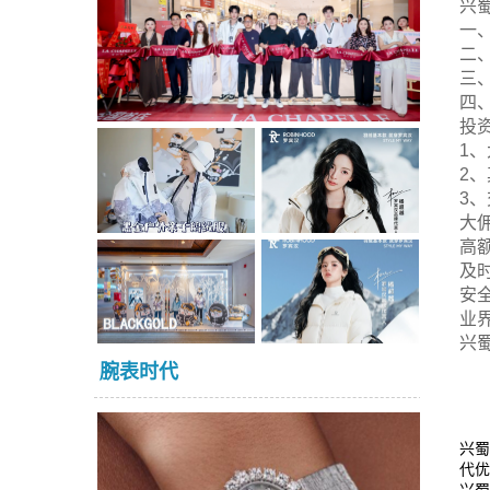
兴
一
二
三
四
投
1
2
3
大
高
及
安
业
兴
腕表时代
兴蜀
代优