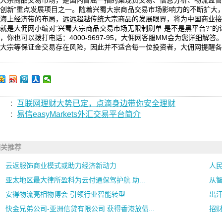
蜀大宗商品交易市场，是国内首屈一指的集现货交易、信息分析、物流监管
众创新”重点发展项目之一。随着兴蜀大宗商品交易市场影响力的不断扩大
甸海上经济带的布局，远远超越传统大宗商品的发展眼界，将为中国商业
就是大佣网小编对“兴蜀大宗商品交易市场无限制刷单 是不是黑平台?”
，你也可以拨打电话：4000-9697-95，大佣网客服MM会为您详细解答
：大宗等保证金交易存在风险，因此并不适合每一位投资者，大佣网提醒各
:
互联网理财大势已定，点滴身边带你安全理财
:
易信easyMarkets外汇交易平台简介
相关推荐
云返服饰商业模式或助力经济新动力
人
亚太地区最大律所盈科为云付通保驾护航 助...
从智
安得物流亮相物博会 引领行业智能转型
出
快金兄弟公司-亚洲信贷有限公司 获得香港放债...
招财