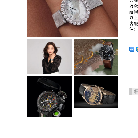
兴
万
缅
以上
客服
注