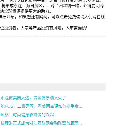
为一体的专业化市场平台，是目前极具潜力的“大众创业、
，将形成东连上海自贸区，西跨兰州丝绸一路，外链昆明跨
接轨全球资源提供更大的助力。
的详细介绍，如果您还有疑问，可以点击免费咨询大佣网在线
。
位投资者，大宗等产品投资有风险，入市需谨慎!
民币贬值美国大选，贵金属原油又火了
能POS、二维码等，看美团点评如何携手腾...
汗风格：时尚健身影响者的兴起
猫理财正式成为浙江互联网金融联盟首届理...