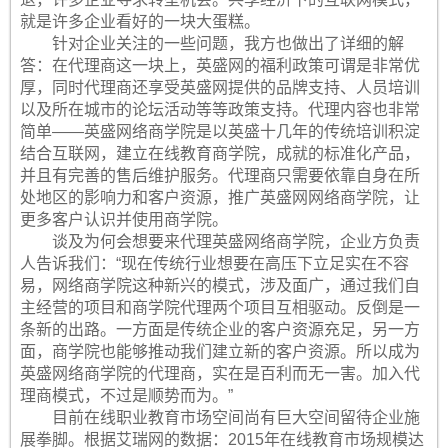
就是许多企业看好的一块大蛋糕。
针对企业关注的一些问题，我方也做出了详细的解
答：在代理商这一块上，英盛网的福利政策可谓是非常优
厚，同时代理商还享受英盛网提供的品牌支持、人员培训
以及所在城市的论坛活动等等政策支持。代理内容也非常
简单——英盛网络商学院是以英盛十几年的传统培训积淀
结合互联网，建立在线教育商学院，成就的标准化产品，
并且有完善的售后维护服务。代理商只需要依靠自身在所
处地区的影响力和客户资源，推广英盛网网络商学院，让
更多客户认识并使用商学院。
谈及为何会想要来代理英盛网络商学院，企业方负责
人告诉我们：“现在传统行业想要在高压下立足实在不容
易，网络商学院这种新兴的模式，涉及面广，通过我们自
主经营的项目和商学院代理两个项目互相驱动。反倒是一
条新的出路。一方面是传统企业的客户资源充足，另一方
面，商学院也能够推动我们建立新的客户资源。所以成为
英盛网络商学院的代理商，实在是百利而无一害。加入代
理商模式，不过是顺势而为。”
目前在线职业教育市场空间尚有巨大空间留待企业施
展拳脚。根据艾瑞网的数据：2015年在线教育市场规模达