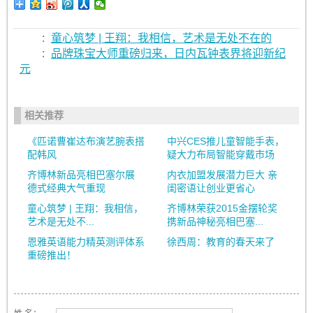
:
童心筑梦 | 王翔：我相信，艺术是无处不在的
:
品牌珠宝大师重磅归来，日内瓦钟表界将迎新纪
元
相关推荐
《匹诺曹崔达布演艺腕表搭
中兴CES推儿童智能手表，
配韩风
疑大力布局智能穿戴市场
齐博林新品亮相巴塞尔展
内衣加盟发展潜力巨大 亲
德式经典大气重现
闺密语让创业更省心
童心筑梦 | 王翔：我相信，
齐博林荣获2015金摆轮奖
艺术是无处不...
携新品神秘亮相巴塞...
恩雅英语能力精英测评体系
徐西周：教育的春天来了
重磅推出！