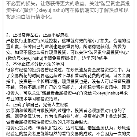
不必要的损失，让您获得更大的收益。关注“谐昱贵金属投
资中心”(微信号xieyujinshu)可在微信端实时了解热点和现
货原油白银行情变化。
2、止损常伴左右，止赢不容忽视
严格执行止损进行风险控制，这样就有效的缩小了损失。合理的设
置止赢，保障自己的盈利也是很重要的，所谓稳健获利，落袋为
安。如果不懂怎么操作现货投资，可以关注“谐昱贵金属投资中心”
(微信号xieyujinshu)申请免费模拟操作，边学习边练手。
3、不停止技术分析方法的学习
很多有经验的投资者曾经说过，在炒原油及贵金属投资过程中，为
了交易所花的时间要远远超过下单和看盘所花费的时间。谐昱金属
指出，投资是一个长期过程，现货投资也是，没有人可以保证只赢
不输，只有不断加强自己的交易能力，才能稳步留在市场中。现货
投资人，可以关注“谐昱贵金属投资中心”(微信号xieyujinshu)寻求
专业的技术学习和投资指导。
4、正确了解自己，完善人生经验
炒原油和做现货白银投资的过程中，投资者必须加强对自身的了
解。谐昱金属认为，作为市场的参与者，投资者心理上贪念越深，
做贵金属投资原油投资失败的几率就会越大。
投资忌贪忌赌，懂得见好就收，适时进退。谐昱金属认为，炒原油
经验足的投资者更能够坦然的看待交易的成败，不会因为一次的失