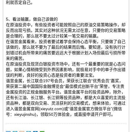
利就否定自己。
5、看淡输赢，做自己该做的
在原油投资中，有些投资者可能按照自己的原油交易策略操作，却
反而出现亏损。其实对这种状况无需太过在意，只要你的交易策略
是合理的，那么就不要太过计较某一笔交易的输赢。
在谐昱金属看来，投资者要试着学会保持心态平衡，只要做了自己
该做的，那么就不要为了最后的结果而后悔。要知道，没有执行计
划错过机会所带来的痛苦要远远大于根据计划入场但最后亏损所带
来的痛苦。
在原油投资及现货白银投资市场中，还有一个最重要的就是心态问
题，如果心情稍微受到外界因素影响，就极易对手中的单子作出错
误的判断，良好的投资心态是投资者的重要法宝。
谐昱金属，长江联合197号会员，荣获长江联合“优秀会员”嘉奖，
荣获第二届中国国际金融博览会“最佳模式创新平台”荣誉，专注贵
金属投资的正规金融服务平台。谐昱金属平台的投资品种，除外，
还有长江油、长江银、长江铜等投资品种，都是大众喜爱的主流投
资品种，都是双向交易、灵活获利的交易模式，想来体验，可通过
进入谐昱金属官网(xieyutz.com)或“谐昱金属官方微信平台”(微信
号：xieyujinshu)，领取50万体验金，或直接申请开户即可。