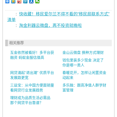
:
快收藏！移民爱尔兰不得不看的“移民局联系方式”
清单
:
淘金利器云微盘，再不投资就晚啦
相关推荐
互金依然被看好！多平台获
金山云微盘 换种方式理财
融资 蚂蚁金服估值高
钱包里装多少现金 决定了
你是哪一类人
网贷涌起“退出潮” 优质平台
春暖花开，怎样让闲置资金
发展路更宽
动起来
三益宝：从中国方便面销量
多乐融：跟高净值人群学财
看网贷行业发展趋势
富管理
理财成为品质生活必需品
那个网贷平台靠谱？