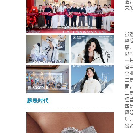
造
来
虽
风
康
以
一
益
企
二
面
三
经
腕表时代
四
风
则
投