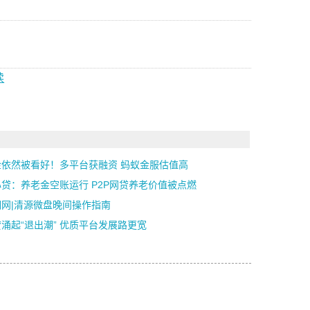
读
金依然被看好！多平台获融资 蚂蚁金服估值高
贷：养老金空账运行 P2P网贷养老价值被点燃
佣网|清源微盘晚间操作指南
涌起“退出潮” 优质平台发展路更宽