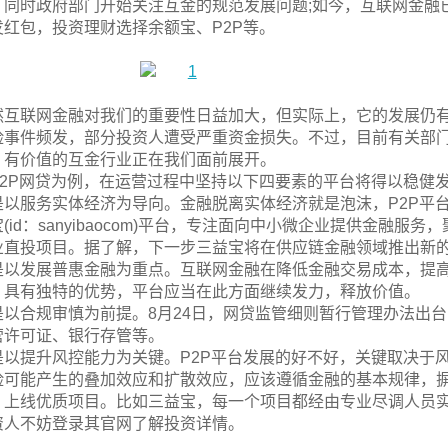
，同时政府部门开始关注互金的规范发展问题;如今，互联网金融
发红包，投资理财选择余额宝、P2P等。
然互联网金融对我们的重要性日益加大，但实际上，它的发展仍有
险事件频发，部分投资人遭受严重资金损失。不过，目前有关部
、有价值的互金行业正在我们面前展开。
P2P网贷为例，在运营过程中坚持以下四要素的平台将得以稳健
是以服务实体经济为导向。金融脱离实体经济就是泡沫，P2P平
宝(id：sanyibaocom)平台，专注面向中小微企业提供金融
业直投项目。据了解，下一步三益宝将在供应链金融领域推出新
是以发展普惠金融为重点。互联网金融在降低金融交易成本，提
，具有独特的优势，平台应当在此方面继续发力，释放价值。
是以合规审慎为前提。8月24日，网贷监管细则暂行管理办法出
营许可证、银行存管等。
是以提升风控能力为关键。P2P平台发展的好不好，关键取决于
险可能产生的叠加效应和扩散效应，应该遵循金融的基本规律，
，上线优质项目。比如三益宝，每一个项目都经由专业尽调人员
资人不妨登录其官网了解投资详情。