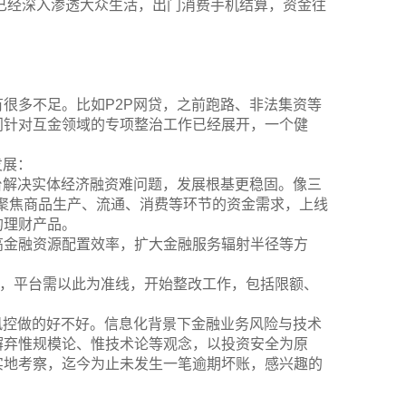
已经深入渗透大众生活，出门消费手机结算，资金往
很多不足。比如P2P网贷，之前跑路、非法集资等
门针对互金领域的专项整治工作已经展开，一个健
发展：
台解决实体经济融资难问题，发展根基更稳固。像三
服务，聚焦商品生产、流通、消费等环节的资金需求，上线
的理财产品。
高金融资源配置效率，扩大金融服务辐射半径等方
台，平台需以此为准线，开始整改工作，包括限额、
风控做的好不好。信息化背景下金融业务风险与技术
摒弃惟规模论、惟技术论等观念，以投资安全为原
实地考察，迄今为止未发生一笔逾期坏账，感兴趣的