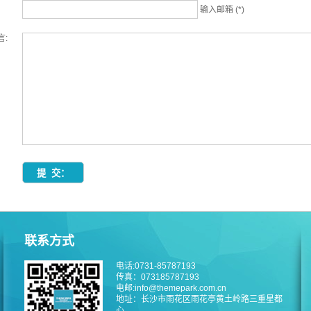
输入邮箱 (*)
言:
联系方式
电话:0731-85787193
传真：073185787193
电邮:info@themepark.com.cn
地址：长沙市雨花区雨花亭黄土岭路三重星都
心