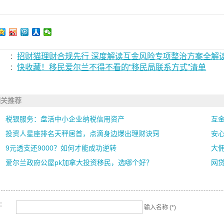
:
招财猫理财合规先行 深度解读互金风险专项整治方案全解
:
快收藏！移民爱尔兰不得不看的“移民局联系方式”清单
相关推荐
税银服务：盘活中小企业纳税信用资产
互
投资人星座排名天秤居首，点滴身边爆出理财诀窍
安心
9元透支还9000？如何才能成功逆转
大
爱尔兰政府公屋pk加拿大投资移民，选哪个好？
网贷
名：
输入名称 (*)