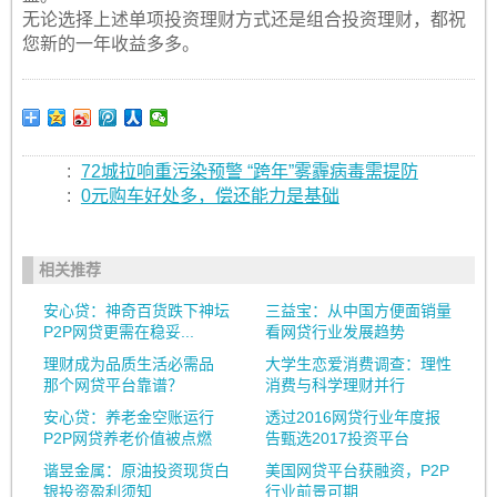
无论选择上述单项投资理财方式还是组合投资理财，都祝
您新的一年收益多多。
:
72城拉响重污染预警 “跨年”雾霾病毒需提防
:
0元购车好处多，偿还能力是基础
相关推荐
安心贷：神奇百货跌下神坛
三益宝：从中国方便面销量
P2P网贷更需在稳妥...
看网贷行业发展趋势
理财成为品质生活必需品
大学生恋爱消费调查：理性
那个网贷平台靠谱？
消费与科学理财并行
安心贷：养老金空账运行
透过2016网贷行业年度报
P2P网贷养老价值被点燃
告甄选2017投资平台
谐昱金属：原油投资现货白
美国网贷平台获融资，P2P
银投资盈利须知
行业前景可期