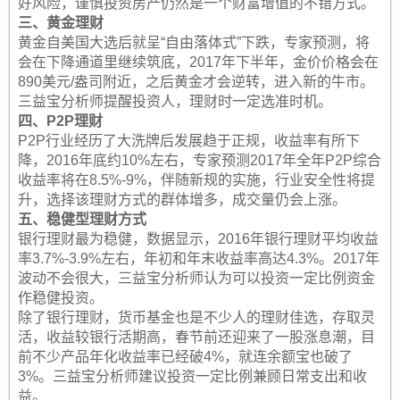
好风险，谨慎投资房产仍然是一个财富增值的不错方式。
三、黄金理财
黄金自美国大选后就呈“自由落体式”下跌，专家预测，将
会在下降通道里继续筑底，2017年下半年，金价价格会在
890美元/盎司附近，之后黄金才会逆转，进入新的牛市。
三益宝分析师提醒投资人，理财时一定选准时机。
四、P2P理财
P2P行业经历了大洗牌后发展趋于正规，收益率有所下
降，2016年底约10%左右，专家预测2017年全年P2P综合
收益率将在8.5%-9%，伴随新规的实施，行业安全性将提
升，选择该理财方式的群体增多，成交量仍会上涨。
五、稳健型理财方式
银行理财最为稳健，数据显示，2016年银行理财平均收益
率3.7%-3.9%左右，年初和年末收益率高达4.3%。2017年
波动不会很大，三益宝分析师认为可以投资一定比例资金
作稳健投资。
除了银行理财，货币基金也是不少人的理财佳选，存取灵
活，收益较银行活期高，春节前还迎来了一股涨息潮，目
前不少产品年化收益率已经破4%，就连余额宝也破了
3%。三益宝分析师建议投资一定比例兼顾日常支出和收
益。