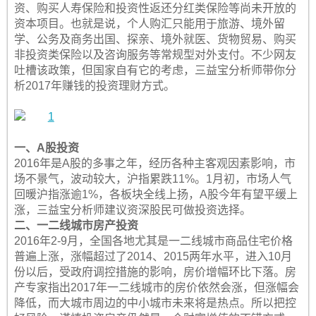
资、购买人寿保险和投资性返还分红类保险等尚未开放的
资本项目。也就是说，个人购汇只能用于旅游、境外留
学、公务及商务出国、探亲、境外就医、货物贸易、购买
非投资类保险以及咨询服务等常规型对外支付。不少网友
吐槽该政策，但国家自有它的考虑，三益宝分析师带你分
析2017年赚钱的投资理财方式。
一、A股投资
2016年是A股的多事之年，经历各种主客观因素影响，市
场不景气，波动较大，沪指累跌11%。1月初，市场人气
回暖沪指涨逾1%，各板块全线上扬，A股今年有望平缓上
涨，三益宝分析师建议资深股民可做投资选择。
二、一二线城市房产投资
2016年2-9月，全国各地尤其是一二线城市商品住宅价格
普遍上涨，涨幅超过了2014、2015两年水平，进入10月
份以后，受政府调控措施的影响，房价增幅环比下落。房
产专家指出2017年一二线城市的房价依然会涨，但涨幅会
降低，而大城市周边的中小城市未来将是热点。所以把控