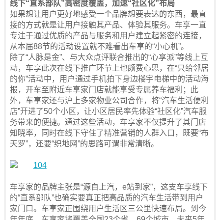
线下“直系部队”高密度覆盖，加速“社区化”布局
如果想让用户更好地感受一个品牌想要表达的东西，最直
接的方式就是让用户接触其产品、体验其服务。车享一直
专注于通过优质的产品与服务和用户建立起紧密的连接，
从本届88节的活动设置就不难看出车享的“小心机”。
除了“人脉是金”、与大众点评联合推出的“心享派”等线上互
动，车享此次在线下推广环节上也颇费心思，在“只给邻居
的你”活动中，用户通过手机拍下身边楼宇电梯中的活动海
报，开车至附近车享家门店就能享受专属养车福利；此
外，车享家还与沪上多家物业公司合作，将“汽车生活便利
店”开进了50个小区，让小区居民率先体验“社区化”汽车服
务带来的便捷。通过这些活动，车享家不仅提升了其门店
知晓率，同时在线下守住了精准营销的人群入口，既要“布
天罗”，还要“织地网”的思路可谓非常清晰。
车享家的品牌主张是“源自上汽，e站到家”，这支车享线下
的“直系部队”也确实要真正把高品质的汽车生活带到用户
家门口。车享家正围绕用户生活区三公里快速布局。到今
年年底，车享家将覆盖全国23个省，69个城市，未来5年