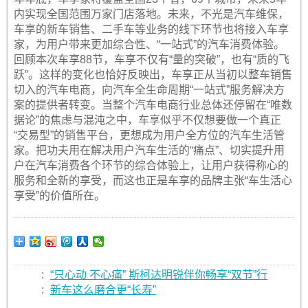
内实现全国范围万家门店落地。未来，不光是汽车维保，
车享的新车销售、二手车等业务的线下环节也将接入车享
家，为用户带来更加综合性、“一站式”的汽车消费体验。
回顾本次车享88节，车享不仅有“量的突破”，也有“质的飞
跃”。这样的变化也恰好反映出，车享正从当初以整车销售
切入的汽车电商，向汽车全生命周期“一站式”服务解决方
案的提供者转变。当整个汽车电商行业总体还停留在“唯数
据论”的焦虑与混沌之中，车享似乎不仅想要做一个真正
“交易型”的销售平台，更想成为用户全方位的汽车生活管
家。把功夫用在解决用户汽车生活的“痛点”、切实提升用
户在汽车消费各个环节的综合体验上，让用户获得称心的
服务和全新的享受，而这也正是车享的品牌主张“车生活心
享受”的价值所在。
:
“只心动 不心痛” 斯柯达明锐伴你畅享“双节”行
:
新车这么磨合更“长寿”