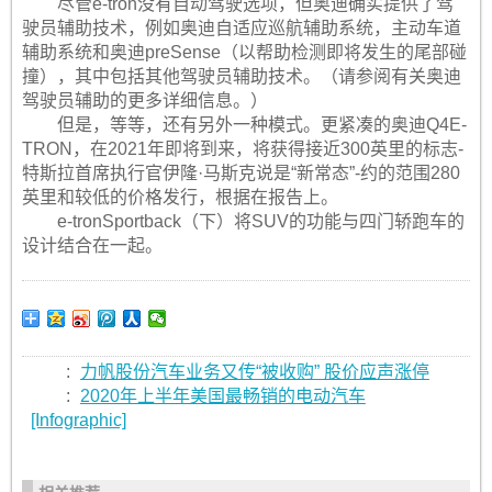
尽管e-tron没有自动驾驶选项，但奥迪确实提供了驾
驶员辅助技术，例如奥迪自适应巡航辅助系统，主动车道
辅助系统和奥迪preSense（以帮助检测即将发生的尾部碰
撞），其中包括其他驾驶员辅助技术。（请参阅有关奥迪
驾驶员辅助的更多详细信息。）
但是，等等，还有另外一种模式。更紧凑的奥迪Q4E-
TRON，在2021年即将到来，将获得接近300英里的标志-
特斯拉首席执行官伊隆·马斯克说是“新常态”-约的范围280
英里和较低的价格发行，根据在报告上。
e-tronSportback（下）将SUV的功能与四门轿跑车的
设计结合在一起。
:
力帆股份汽车业务又传“被收购” 股价应声涨停
:
2020年上半年美国最畅销的电动汽车
[Infographic]