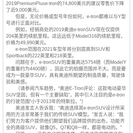
2019PremiumPluse-tron的74,800美元的建议零售价下降
了近9,000美元。
但是，无论价格或型号年份如何，e-tron都难以与Y型
号进行正面对比。
例如，经销商处的2019奥迪e-tronSUV现在仅提供
204英里的续航里程。这远远低于Model316的续航里程，
价格为49,990美元。
e-tron范围在2021车型年将分别提高到SUV和
Sportback的222英里和218英里。
问题在于，e-tronSUV的重量高达5754磅（而ModelY
的重量约为4400磅），因此它的拍摄范围并不大。而是要
成为一款豪华SUV，具有奥迪所期望的制造质量，驾驶体
验和美感。
（请参阅汽车趋势，“奥迪E-Tron评论：这款电动豪华
SUV坚固，但有一个主要缺陷”，其中引人注目的是e-tron
的行驶范围“小于2013年的特斯拉。”）
奥迪发言人告诉我：“奥迪选择其e-tronSUV设计所采
用的方法非常基于我们的传统SUV模型。”发言人说：“我
们努力为客户提供他们期望我们品牌提供的出色，功能齐
全的高级SUV，就像Q5，Q7和Q8一样，都是电动的。”