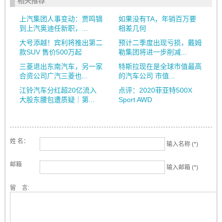
相关推荐
上汽集团人事变动：贾鸣镝
如果没有TA，年销百万要
到上汽奥迪任新职，...
相差几何
大号添越！宾利将推出第二
预计二季度出现亏损，戴姆
款SUV 售价500万起
勒集团将进一步削减...
三菱退出东南汽车，另一家
特斯拉现在是全球市值最高
合资公司广汽三菱也...
的汽车公司 市值...
江铃汽车分红超20亿流入
点评：2020菲亚特500X
大股东腰包遭质疑｜第...
Sport AWD
姓 名：
输入名称 (*)
邮箱
输入邮箱 (*)
留 言: