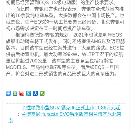
初期已经预留到EQS（S级电动版）的生产技术要求。
而此前，奔驰官方也已经表示，奔驰在全球范围内推
出的10余款纯电动车型，大多数都会在中国市场投产。也
就是说，生产EQS的一切工艺要素已经具备，北京奔驰可
视市场需求决定在某一时间点投产该车型。
根据梅赛德斯-奔驰的规划，2021年也就是明年EQS
旗舰电动轿车将正式发布，同时还将提供AMG以及迈巴赫
版本，目前该车型已经在海外进行了大量的路试。EQS提
供前后桥双电机，最大功率299kW，WLTP工况下的续航
里程将超过700公里，该车型的主要竞品包括特斯拉
MODELS、宝马纯电动7系等车型。而后续EQS一旦国
产，将会对进口形式销售的竞品形式巨大的竞争压力。
:
个性精致小型SUV 领克06正式上市11.86万元起
:
兰博基尼Huracán EVO后驱版亮相兰博基尼北京
南