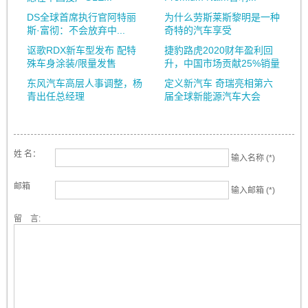
DS全球首席执行官阿特丽
为什么劳斯莱斯黎明是一种
斯·富彻：不会放弃中...
奇特的汽车享受
讴歌RDX新车型发布 配特
捷豹路虎2020财年盈利回
殊车身涂装/限量发售
升，中国市场贡献25%销量
东风汽车高层人事调整，杨
定义新汽车 奇瑞亮相第六
青出任总经理
届全球新能源汽车大会
姓 名：
输入名称 (*)
邮箱
输入邮箱 (*)
留 言: