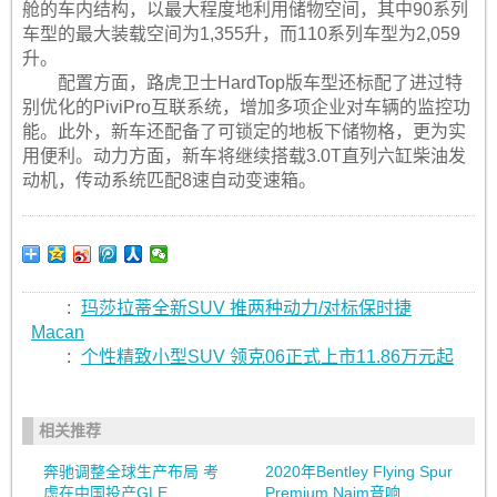
舱的车内结构，以最大程度地利用储物空间，其中90系列
车型的最大装载空间为1,355升，而110系列车型为2,059
升。
配置方面，路虎卫士HardTop版车型还标配了进过特
别优化的PiviPro互联系统，增加多项企业对车辆的监控功
能。此外，新车还配备了可锁定的地板下储物格，更为实
用便利。动力方面，新车将继续搭载3.0T直列六缸柴油发
动机，传动系统匹配8速自动变速箱。
:
玛莎拉蒂全新SUV 推两种动力/对标保时捷
Macan
:
个性精致小型SUV 领克06正式上市11.86万元起
相关推荐
奔驰调整全球生产布局 考
2020年Bentley Flying Spur
虑在中国投产GLE...
Premium Naim音响...