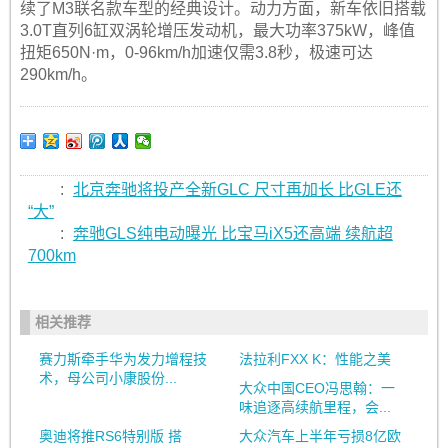
续了M3联名款车型的经典设计。动力方面，新车依旧搭载
3.0T直列6缸双涡轮增压发动机，最大功率375kW，峰值
扭矩650N·m，0-96km/h加速仅需3.8秒，极速可达
290km/h。
:
北京奔驰将投产全新GLC 尺寸再加长 比GLE还
“大”
:
奔驰GLS纯电动曝光 比宝马iX5还高端 续航超
700km
相关推荐
赛力斯牵手华为发力增程技
法拉利FXX K：性能之美
术，母公司小康股份...
大众中国CEO冯思翰：一
味追逐高续航里程，会...
奥迪将推RS6特别版 搭
大众汽车上半年亏损8亿欧