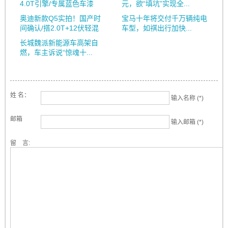
4.0T引擎/专属蓝色车漆
元，欲“填坑”实现全...
奥迪新款Q5实拍！国产时
宝马十年将交付千万辆纯电
间确认/搭2.0T+12伏轻混
车型，如祺出行加快...
长城魏派新能源车高架自
燃，车主诉说“惊魂十...
姓 名：
输入名称 (*)
邮箱
输入邮箱 (*)
留 言: