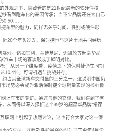
知。
0年代的外观之下，隐藏着的是21世纪最新的软硬件技
依然能够看到跑车化的基因传承；当不少品牌还在为自己
0:50……
时捷车型的魅力，同样无关乎时间、性别或硬件形
。近20个年头过去，保时捷也与这片土地共同经历
逆势暴涨。诸如宾利、兰博基尼、迈凯轮等超豪华品
与全球汽车市场的寡淡形成了鲜明对比。
滑5％；从另一个维度看，疫情之下的保时捷仍在同期
达10.4％。可谓机遇与挑战并存。
新车，约占其全球新车交付量的三分之一，这说明中国仍
国市场势必会成为激活保时捷全球销量表现的核心板
了网上车市的专访。通过与他的交谈，我们得到了有
答，从而得以深入探析这个89岁的超豪华品牌“常葆
就在互联网上引起了热烈讨论，这也符合大家对这一保
canTurboS车型，这两款性能最强的型号已于今年4月份