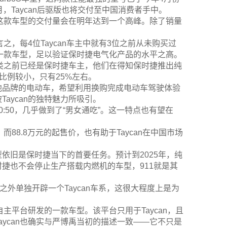
月，Taycan后驱版也将交付至中国消费者手中。
计这款车型的交付量会在明年达到一个高峰。除了销量
。
言之，每4位Taycan车主中就有3位之前从未购买过
第一款车型，足以验证保时捷电气化产品的水平之高。
一类之前已经是保时捷车主，他们在得知保时捷推出纯
比例较小，只有25%左右。
他品牌的电动车，希望利用换购完成电动车驾驶体验
aycan的独特魅力所吸引。
:50，几乎做到了“男女通吃”。这一特点也有望在
而88.8万元的起售价，也有助于Taycan在中国市场
依旧是保时捷当下的首要任务。预计到2025年，纯
捷也不会停止生产搭载内燃机的车型，911就是其
外单独开辟一个Taycan车系，这很大程度上是为
自主平台研发的一款车型。该平台只用于Taycan，且
ycan也确实与严博禹当初的描述一致——它不只是