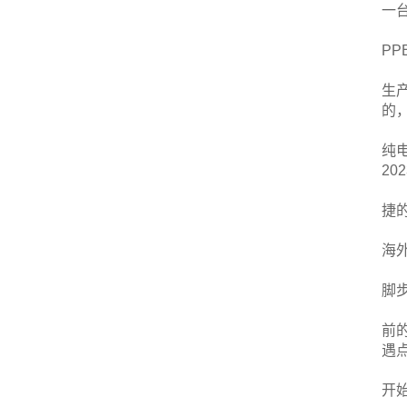
一
P
生
的
纯
20
捷
海
脚
前
遇
开