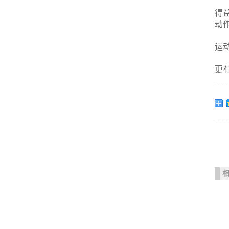
得
动
运
更