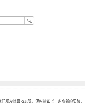
24小时联系电话：185 8888 888
展，我们颇为惊喜地发现，保时捷正以一条崭新的思路，