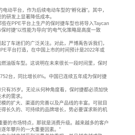
内的电动平台，作为后续电动车型的“孵化器”。其中，
型的研发上显著降低成本。
在PPE平台上生产的保时捷车型也将导入Taycan
保时捷“以性能为导向”的电气化策略是高度一致
这引起了车迷们的广泛关注。对此，严博禹告诉我们，
PPE平台打造，在中国上市的时间预计是2022年或
推出燃油版车型。这说明在未来很长一段时间里，保时
86752台，同比增长8%。中国已连续五年成为保时捷
只有35岁。无论从何种角度看，保时捷都必须加快
技术的需求。
规模的扩大、渠道的完善以及产品线的丰富。可就目
获得长久的、可持续的品牌增长，势必要谋求新的机
重要的市场特点，那就是消费升级。越来越多的客户
逐年攀升的一大重要因素。”