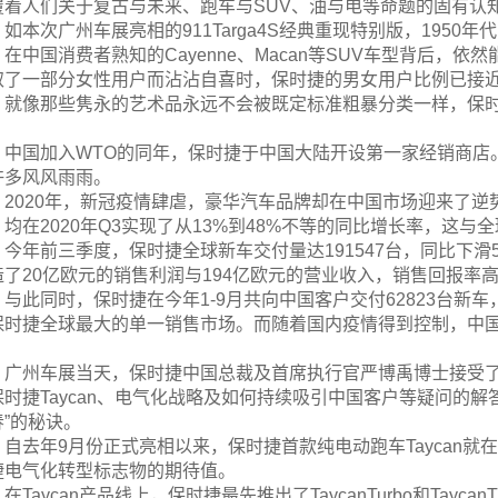
覆着人们关于复古与未来、跑车与SUV、油与电等命题的固有认
如本次广州车展亮相的911Targa4S经典重现特别版，195
；在中国消费者熟知的Cayenne、Macan等SUV车型背后，
取了一部分女性用户而沾沾自喜时，保时捷的男女用户比例已接近5
就像那些隽永的艺术品永远不会被既定标准粗暴分类一样，保
。
中国加入WTO的同年，保时捷于中国大陆开设第一家经销商店
许多风风雨雨。
2020年，新冠疫情肆虐，豪华汽车品牌却在中国市场迎来了
，均在2020年Q3实现了从13%到48%不等的同比增长率，这
今年前三季度，保时捷全球新车交付量达191547台，同比下
造了20亿欧元的销售利润与194亿欧元的营业收入，销售回报率高
与此同时，保时捷在今年1-9月共向中国客户交付62823台
保时捷全球最大的单一销售市场。而随着国内疫情得到控制，中
。
广州车展当天，保时捷中国总裁及首席执行官严博禹博士接受
保时捷Taycan、电气化战略及如何持续吸引中国客户等疑问的解
春”的秘诀。
自去年9月份正式亮相以来，保时捷首款纯电动跑车Taycan
捷电气化转型标志物的期待值。
在Taycan产品线上，保时捷最先推出了TaycanTurbo和Tay