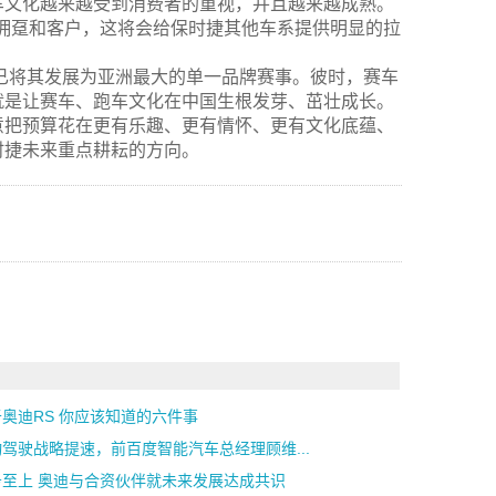
车文化越来越受到消费者的重视，并且越来越成熟。
轻拥趸和客户，这将会给保时捷其他车系提供明显的拉
今已将其发展为亚洲最大的单一品牌赛事。彼时，赛车
就是让赛车、跑车文化在中国生根发芽、茁壮成长。
意把预算花在更有乐趣、更有情怀、更有文化底蕴、
时捷未来重点耕耘的方向。
奥迪RS 你应该知道的六件事
驾驶战略提速，前百度智能汽车总经理顾维...
务至上 奥迪与合资伙伴就未来发展达成共识