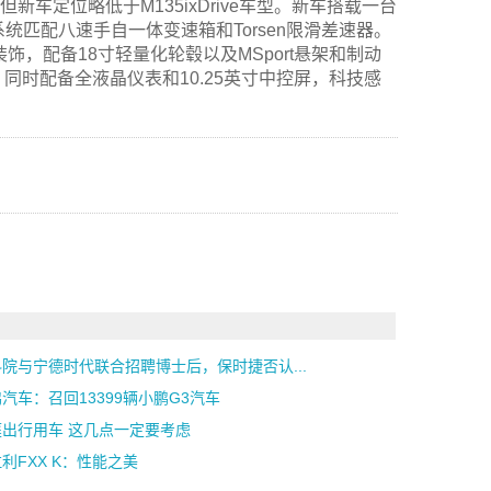
新车定位略低于M135ixDrive车型。新车搭载一台
动系统匹配八速手自一体变速箱和Torsen限滑差速器。
饰，配备18寸轻量化轮毂以及MSport悬架和制动
时配备全液晶仪表和10.25英寸中控屏，科技感
院与宁德时代联合招聘博士后，保时捷否认...
汽车：召回13399辆小鹏G3汽车
庭出行用车 这几点一定要考虑
利FXX K：性能之美