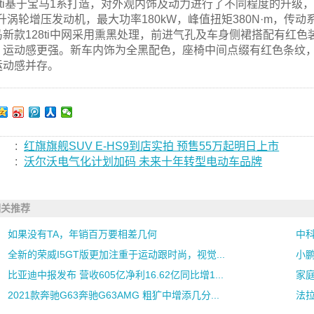
8ti基于宝马1系打造，对外观内饰及动力进行了不同程度的升级，但
0升涡轮增压发动机，最大功率180kW，峰值扭矩380N·m，传
马新款128ti中网采用熏黑处理，前进气孔及车身侧裙搭配有红色装
，运动感更强。新车内饰为全黑配色，座椅中间点缀有红色条纹，同
运动感并存。
:
红旗旗舰SUV E-HS9到店实拍 预售55万起明日上市
:
沃尔沃电气化计划加码 未来十年转型电动车品牌
相关推荐
如果没有TA，年销百万要相差几何
中科
全新的荣威I5GT版更加注重于运动跟时尚，视觉...
小鹏
比亚迪中报发布 营收605亿净利16.62亿同比增1...
家
2021款奔驰G63奔驰G63AMG 粗犷中增添几分...
法拉