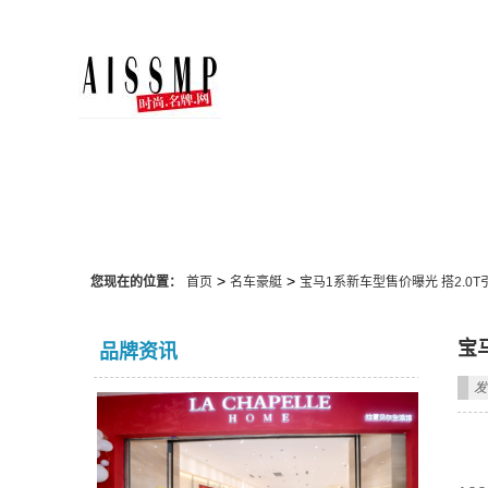
名车豪艇
>
>
您现在的位置：
首页
名车豪艇
宝马1系新车型售价曝光 搭2.0T
宝
品牌资讯
发