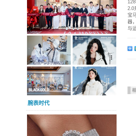
12
2.
宝
器
与
腕表时代