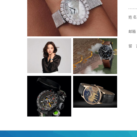
姓 
邮箱
留 