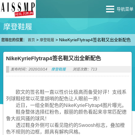
导航菜单
摩登鞋履
>
>
NikeKyrieFlytrap4签名鞋又出全新配色
您现在的位置：
首页
摩登鞋履
NikeKyrieFlytrap4签名鞋又出全新配色
发布时间：2020/10/14
摩登鞋履
浏览次数：713
欧文的签名鞋一直以性价比极高而备受好评！支线系
列球鞋经常以花里胡哨的配色让人眼前一亮！
近日，一组全新配色的NikeKyrieFlytrap4图片曝光。
鞋身整体选择红粉色，靓丽的颜色看起来非常匹配德
鲁大叔风骚的球风！​
透过鞋身外侧可以看见隐约的Swoosh标志，叠加橙
色不规则的边框，颇具有解构风格。