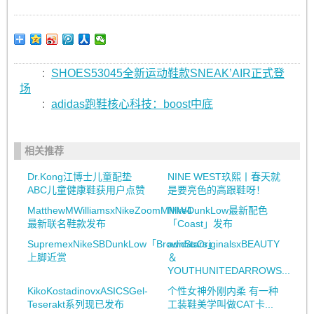
:
SHOES53045全新运动鞋款SNEAK’AIR正式登
场
:
adidas跑鞋核心科技：boost中底
相关推荐
Dr.Kong江博士儿童配垫
NINE WEST玖熙丨春天就
ABC儿童健康鞋获用户点赞
是要亮色的高跟鞋呀！
MatthewMWilliamsxNikeZoomMMW4
NikeDunkLow最新配色
最新联名鞋款发布
「Coast」发布
SupremexNikeSBDunkLow「BrownStars」
adidasOriginalsxBEAUTY
上脚近赏
＆
YOUTHUNITEDARROWS...
KikoKostadinovxASICSGel-
个性女神外刚内柔 有一种
Teserakt系列现已发布
工装鞋美学叫做CAT卡...