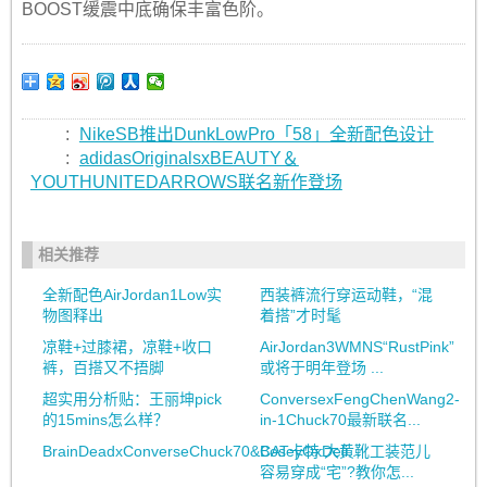
BOOST缓震中底确保丰富色阶。
:
NikeSB推出DunkLowPro「58」全新配色设计
:
adidasOriginalsxBEAUTY＆
YOUTHUNITEDARROWS联名新作登场
相关推荐
全新配色AirJordan1Low实
西装裤流行穿运动鞋，“混
物图释出
着搭”才时髦
凉鞋+过膝裙，凉鞋+收口
AirJordan3WMNS“RustPink”
裤，百搭又不捂脚
或将于明年登场 ...
超实用分析贴：王丽坤pick
ConversexFengChenWang2-
的15mins怎么样？
in-1Chuck70最新联名...
BrainDeadxConverseChuck70&BoseyOxDeli...
CAT卡特:大黄靴工装范儿
容易穿成“宅”?教你怎...