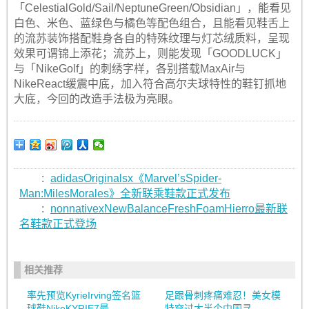
「CelestialGold/Sail/NeptuneGreen/Obsidian」，能看见
白色、米色、蓝绿色与橘色等配色组合，且能看见鞋舌上
的流苏装饰搭配鞋身各自的特殊纹理与灯芯绒质料，呈现
效果可谓锦上添花；流苏上，则能发现「GOODLUCK」
与「NikeGolf」的刺绣字样，各别搭载MaxAir与
NikeReact缓震中底，加入符合高尔夫球特性的鞋钉抓地
大底，今回的改造手法极为亮眼。
:
adidasOriginalsx《Marvel’sSpider-
Man:MilesMorales》全新联乘鞋款正式发布
:
nonnativexNewBalanceFreshFoamHierro最新联
名鞋款正式登场
相关推荐
率先预览KyrieIrving签名篮
足跟骨刺疼痛难忍！美女模
球鞋NikeKYRIE7最...
特穿过大半个中国寻...