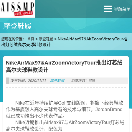
导航菜单
摩登鞋履
>
>
NikeAirMax97&AirZoomVictoryTour推
您现在的位置：
首页
摩登鞋履
出灯芯绒高尔夫球鞋款设计
NikeAirMax97&AirZoomVictoryTour推出灯芯绒
高尔夫球鞋款设计
发布时间：2020/11/11
摩登鞋履
浏览次数：656
Nike在近年持续扩展Golf支线版图，将旗下经典鞋款
作为基底融入高尔夫球专有的技术与细节，JordanBrand
就已成功推出不少代表作品。
​Nike近期推出AirMax97与AirZoomVictoryTour灯芯绒
高尔夫球鞋款设计，配色为