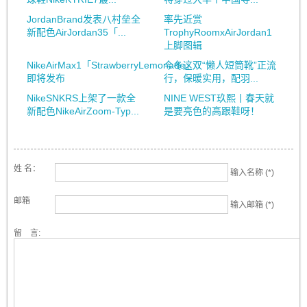
JordanBrand发表八村垒全
率先近赏
新配色AirJordan35「...
TrophyRoomxAirJordan1
上脚图辑
NikeAirMax1「StrawberryLemonade」
今冬这双“懒人短筒靴”正流
即将发布
行，保暖实用，配羽...
NikeSNKRS上架了一款全
NINE WEST玖熙丨春天就
新配色NikeAirZoom-Typ...
是要亮色的高跟鞋呀！
姓 名：
输入名称 (*)
邮箱
输入邮箱 (*)
留 言: