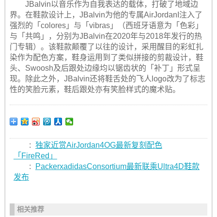
JBalvin以音乐作为自我表达的载体，打破了地域边
界。在鞋款设计上，JBalvin为他的专属AirJordanI注入了
强烈的「colores」与「vibras」（西班牙语意为「色彩」
与「共鸣」，分别为JBalvin在2020年与2018年发行的热
门专辑）。该鞋款颠覆了以往的设计，采用醒目的彩虹扎
染作为配色方案，鞋身运用到了类似拼接的剪裁设计，鞋
头、Swoosh及后跟处边缘均以锯齿状的「补丁」形式呈
现。除此之外，JBalvin还将鞋舌处的飞人logo改为了标志
性的笑脸元素，鞋后跟处亦有笑脸样式的魔术贴。
:
独家近赏AirJordan4OG最新复刻配色
「FireRed」
:
PackerxadidasConsortium最新联乘Ultra4D鞋款
发布
相关推荐