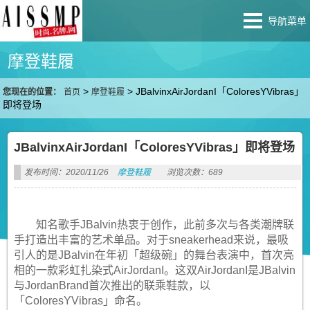
导航菜单
摩登鞋履
>
>
JBalvinxAirJordanI「ColoresYVibras」
您现在的位置：
首页
摩登鞋履
即将登场
JBalvinxAirJordanI「ColoresYVibras」即将登场
发布时间：2020/11/26
摩登鞋履
浏览次数：689
知名歌手JBalvin热衷于创作，此前多次与各类潮牌联
手打造出丰富的艺术单品。对于sneakerhead来说，最吸
引人的是JBalvin在年初「超级碗」的舞台表演中，首次亮
相的一款彩虹扎染式AirJordanI。这双AirJordanI是JBalvin
与JordanBrand首次推出的联乘鞋款，以
「ColoresYVibras」命名。