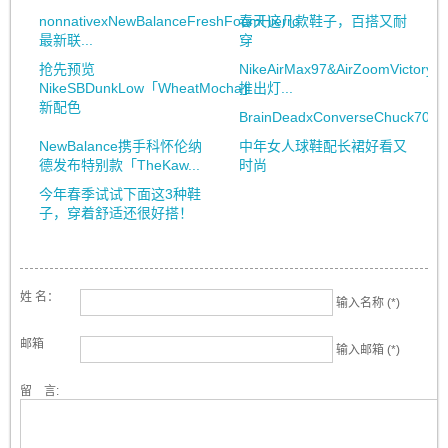
nonnativexNewBalanceFreshFoamHierro
春天这几款鞋子，百搭又耐
最新联...
穿
抢先预览
NikeAirMax97&AirZoomVictoryTo
NikeSBDunkLow「WheatMocha」
推出灯...
新配色
BrainDeadxConverseChuck70&Bo
NewBalance携手科怀伦纳
中年女人球鞋配长裙好看又
德发布特别款「TheKaw...
时尚
今年春季试试下面这3种鞋
子，穿着舒适还很好搭！
姓 名：
输入名称 (*)
邮箱
输入邮箱 (*)
留 言: