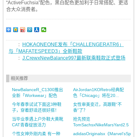
“ActiveFuchsia”配色，黑白配色更加利于日常搭配、更适
合大众消费者。
:
HOKAONEONE发布「CHALLENGERATR6」
与「MAFATESPEED3」全新鞋款
:
J.CrewxNewBalance997最新联乘鞋款正式登场
相关推荐
NewBalanceR_C1300推出
AirJordan1KORetro经典配
全新「Workwear」配色
色「Chicago」将在20...
今年春季试试下面这3种鞋
女性审美变迁，高跟鞋“不
子，穿着舒适还很好搭！
香”了？
当毕业季遇上户外鞋大黄靴
抢先预览
CAT青春绽放活力
TomSachsxNikeMarsYard2.5
个性女神外刚内柔 有一种
adidasOriginalsx《Marvel’sSpide