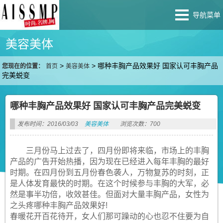
导航菜单
美容美体
>
>
哪种丰胸产品效果好 国家认可丰胸产品
您现在的位置：
首页
美容美体
完美蜕变
哪种丰胸产品效果好 国家认可丰胸产品完美蜕变
发布时间：2016/03/03
美容美体
浏览次数：700
三月份马上过去了，四月份即将来临，市场上的丰胸
产品的广告开始热播，因为现在已经进入每年丰胸的最好
时期。在四月份到五月份春色袭人，万物复苏的时刻，正
是人体发育最快的时期。在这个时候参与丰胸的大军，必
然是事半功倍，收效甚佳。但面对大量丰胸产品，女性为
之头疼哪种丰胸产品效果好!
春暖花开百花待开，女人们那可躁动的心也忍不住要为自