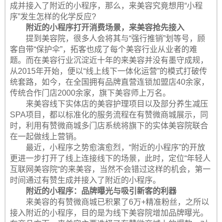
成并接入了附近的小程序，那么，来美容究竟想用“小程
序”发生怎样的化学反应?
附近的小程序打开消费场景，来美容抢先接入
提到美容院，很多人会将其与“强行推销”划等号，顾
客自带“保护伞”，拓客也成了每个美容行业从业者的难
题。而在美容行业沉淀近十年的来美容并没有墨守成规，
从2015年开始，便以“线上线下一体化运营”的模式打破传
统套路，如今，在全国拥有品牌直营连锁加盟店40余家，
传统合作门店2000余家，旗下美容师上万名。
来美容线下实体店的美容护理项目以及部分养生减压
SPA项目，都以标准化的服务流程在有赞微商城展示，同
时，利用有赞微商城多门店系统将旗下的实体美容院联合
在一起做线上营销。
最近，小程序之势愈演愈烈，“附近的小程序”的开放
更进一步打开了线上连接线下的场景，此时，定位“年轻人
互联网美容院“的来美容，当然不会错过这样的机会，第一
时间通过有赞生成并接入了附近的小程序。
附近的小程序：品牌曝光与吸引新客的利器
来美容的有赞微商城已积累了6万+精准粉丝，之所以
接入附近的小程序，目的是为线下美容院增加品牌曝光。