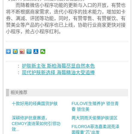
而随着微信小程序功能的更新与入口的开放，有赞也
将不断根据商家需求，迭代小程序的技术能力，增加如卡
券、满减、评团等功能，同时，有赞零售、有赞餐饮、有
赞美业等产品的小程序也已上线，协助行业商家更快对接
小程序，抢占小程序红利。
:
护肤新主张 斯柏海莓尽显自然本色
:
现代护肤新选择 海莓精油大受追捧
相关推荐
十款好用的经典国货护肤
FULOVE生殖养护 锁住青
春 锁住美
深耕修护抗衰赛道，
两大阴雨天偷懒护肤误区
CEMOY澳诗茉如何引领功
FILORGA菲洛嘉柔润亮泽
效...
面膜重“芯”出发