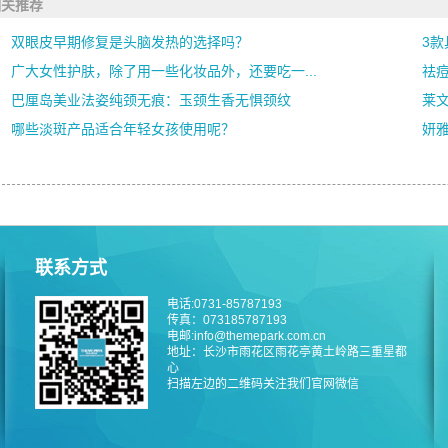
相关推荐
双眼皮早期修复是头脑发热的选择吗？
3
广大女性护肤，除了用一些化妆品外，还要吃一...
祛
巴厘岛美业法姿纯颈无痕：玉颈生香无惧颈纹
莱文
哪些淡斑产品适合年轻女孩使用呢？
妍
联系方式
电话:0731-85787193
传真：073185787193
电邮:info@themepark.com.cn
地址：长沙市雨花区雨花亭黄土岭路三重星都
心
扫描左边的二维码关注我们官网微信