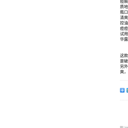
痘
质
瓶
清
控
痘
试
华
这
是
另
爽