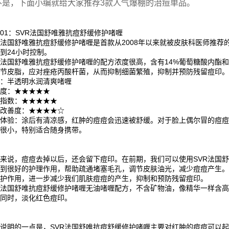
不是，下面小编就给大家推荐3款人气爆棚的治痘单品。
01：SVR法国舒唯雅抗痘舒缓修护啫喱
R法国舒唯雅抗痘舒缓修护啫喱是首款从2008年以来就被皮肤科医师推
到24小时控制。
R法国舒唯雅抗痘舒缓修护啫喱的配方浓度很高，含有14%葡萄糖酸内酯
调节皮脂，应对痤疮丙酸杆菌，从而抑制细菌繁殖，抑制并预防残留痘印
地：半透明水润清爽啫喱
爽度：★★★★★
油指数：★★★★★
痘改善度：★★★★☆
用体验：涂后有清凉感，红肿的痘痘会迅速被舒缓。对于脸上偶尔冒的痘
积很小，特别适合随身携带。
来说，痘痘去掉以后，还会留下痘印。在前期，我们可以使用SVR法国舒
到很好的护理作用，帮助疏通堵塞毛孔，调节皮肤油光，减少痘痘产生。
修护作用，进一步减少我们肌肤痘痘的产生，抑制和预防残留痘印。
R法国舒唯抗痘舒缓修护啫喱无油啫喱配方，不含矿物油，像精华一样含
的同时，淡化红色痘印。
说明的一点是，SVR法国舒唯抗痘舒缓修护啫喱主要对红肿的痘痘可以起