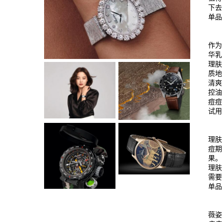
下去
单品
作为
华乳
理肤
质
清
控
痘
试
理
痘
果
理
需要
单品
薇姿