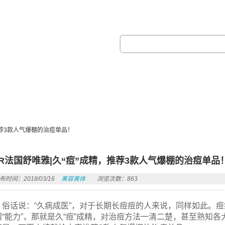
热门搜索：
推荐3款人气爆棚的治痘单品！
VR法国舒唯雅|久“痘”成精，推荐3款人气爆棚的治痘单品
布时间：2018/03/16
美容美体
浏览次数：863
俗话说：“久病成医”，对于长期长痘痘的人来说，同样如此。痘
超“能力”，那就是久“痘”成精，对治痘方法一清二楚，甚至熟知