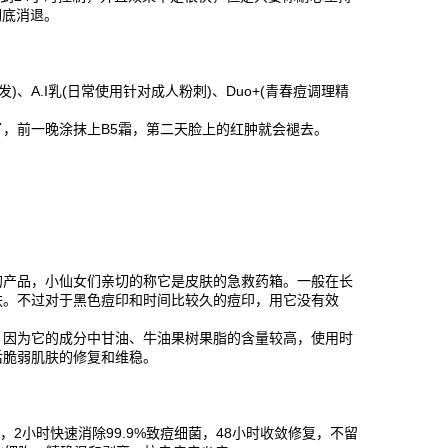
彻底消退。
、A.I乳(日常使用针对成人粉刺)、Duo+(青春痘调理精
了，前一晚涂抹上B5霜，第二天脸上的红肿就会褪去。
的产品，小仙女们亲切的称它是皮肤的急救药箱。一般在长
肤。不过对于黑色痘印和时间比较久的痘印，用它没有效
。因为它的成分中甘油、牛油果树果脂的含量较高，使用时
后脆弱肌肤的修复和维稳。
2小时快速消除99.9%致痘细菌，48小时收敛修复，不留