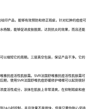
荐的祛印产品，能够有效预防和修正瑕疵，针对红肿的痘痘可
和水杨酸，能够促进皮肤脱屑，达到抗炎的效果，而且还能
。
痘可以缩短它的周期。三层真空包装，保证产品干净。它的
唯雅抗痘活性肌肤霜。SVR法国舒唯雅抗痘活性肌肤霜可
后期，使用SVR法国舒唯抗痘舒缓修护啫喱可以起到很好
高浓度活性成分，涂抹在肌肤上非常清爽，在抑制瑕疵和痤
到24小时控制，并且效果不是很快，但是只要你耐心坚持