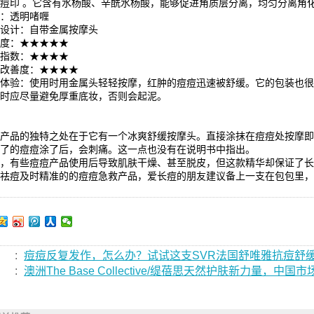
痕痘印 。它含有水杨酸、辛酰水杨酸，能够促进角质层分离，均匀分离角
地：透明啫喱
口设计：自带金属按摩头
爽度：★★★★★
油指数：★★★★
痘改善度：★★★★
用体验：使用时用金属头轻轻按摩，红肿的痘痘迅速被舒缓。它的包装也
露时应尽量避免厚重底妆，否则会起泥。
款产品的独特之处在于它有一个冰爽舒缓按摩头。直接涂抹在痘痘处按摩
破了的痘痘涂了后，会刺痛。这一点也没有在说明书中指出。
外，有些痘痘产品使用后导致肌肤干燥、甚至脱皮，但这款精华却保证了
，祛痘及时精准的的痘痘急救产品，爱长痘的朋友建议备上一支在包包里
:
痘痘反复发作，怎么办？试试这支SVR法国舒唯雅抗痘舒
:
澳洲The Base Collective/缇蓓思天然护肤新力量，中国