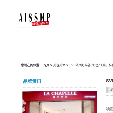
美容美体
>
>
您现在的位置：
首页
美容美体
SVR法国舒唯雅|久“痘”成精，
S
品牌资讯
发
项