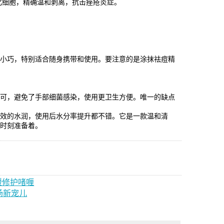
化细胞，精确温和剥离，抗击痤疮炎症。
很小巧，特别适合随身携带和使用。要注意的是涂抹祛痘精
即可，避免了手部细菌感染，使用更卫生方便。唯一的缺点
长效的水润，使用后水分率提升都不错。它是一款温和清
，时刻准备着。
缓修护啫喱
市场新宠儿