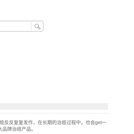
24小时联系电话：185 8888 888
！
痘反反复复发作，在长期的治痘过程中，也会get一
各大品牌治痘产品。