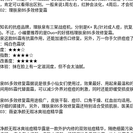
，肯定可以看得出区别。一般来说1周左右，红肿会淡化，4周后，才会
02：理肤泉B5多效修复霜
知名的抗痘品牌，理肤泉有三架战痘机，分别是K+ 乳(针对成人痘，抗复发)
)。不过，小编要推荐的是Duo+的好搭档理肤泉B5多效修复霜。
泉这款B5霜有抗菌作用，还能加速伤口修复。另外，万一你手欠挤痘痘
地：纯白色霜状
爽度：★★★☆
油指数：★★★★☆
痘改善度：★★★★★
用体验：抹在脸上有一定滋润度，但不会太油腻。
肤泉B5多效修复霜据说是很多小仙女们使用过，效果最好、用起来最温和
期间用B5霜代替面霜，可以减少外界对痘痘的刺激，同时还能舒缓受损皮
。
肤泉B5多效修复霜用途极广，皮肤干裂、痘印、口角干燥、红血丝均适用
仔细的搓揉开。另外，理肤泉B5多效修复霜还特别适合受损肌肤、医美
03：薇姿净颜无瑕冰爽祛痘精华露
净颜无瑕冰爽祛痘精华露是一款外护内修的双效祛痘精华，隔绝细菌污染，