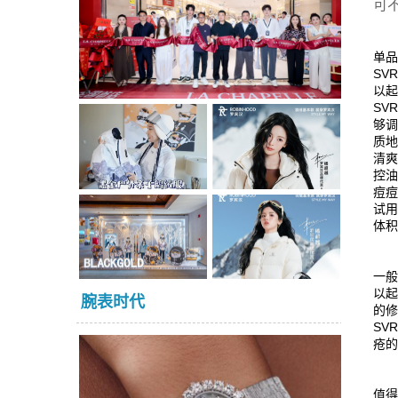
可
单品
SV
以起
SV
够
质
清
控
痘
试
体
一般
以起
腕表时代
的
SV
疮
值得