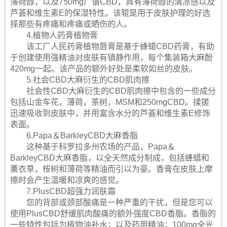
薄荷醇，以及750mg广谱CBD，具有薄荷醇的清凉感以及
芦荟和维生素E的保湿特性。该辊是用于皮肤护理的好选
择那些有疼痛和疼痛或晒伤的人。
4.植物人药膏植物膏
该工厂人民药膏植物唇膏是基于蜂蜡CBD药膏，有助
于创建使用强精油对皮肤有镇静作用，每个集装箱大麻酚
420mg一起。该产品的额外好处是柔软如丝的皮肤。
5.社会CBD大麻衍生的CBD肌肉擦
社会性CBD大麻衍生的CBD肌肉擦中包含的一些成分
包括山金车花，薄荷，茶树，MSM和250mgCBD。揉搓
迅速吸收到皮肤中，并用富含水分的芦荟和维生素E修饰
表面。
6.Papa＆BarkleyCBD大麻香脂
这种基于科罗拉多州农场的产品，Papa＆
BarkleyCBD大麻香脂，以全天然成分制成，包括蜂蜡和
薰衣草，桉树和薄荷等精油而引以为豪。香膏在皮肤上摩
擦时会产生温暖和凉爽的感觉。
7.PlusCBD超强力润肤霜
您的背部或颈部酸痛是一种严重的干扰，但是您可以
使用PlusCBD舒缓肌肉酸痛的额外强度CBD香脂。香脂的
一些特性包括为植物油补水；以及药用精油；100mg全光