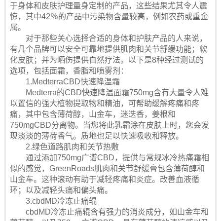
于身体和皮肤护理量身定制的产品，这些结果尤其令人震
惊，其中42％的产品中污染物含量较高，例如农药或重金
属。
对于那些关心选择合适的身体和护肤产品的人来说，
有几个品牌可以安全可靠地提供肌肉和关节舒缓功能；软
化皮肤；并为晒伤提供自然疗法。以下是8种经过测试的
选项，包括面霜，香脂和喷雾剂：
1.MedterraCBD快速降温霜
Medterra的CBD快速降温面霜750mg含有大量令人难
以置信的强大植物提取物和精油，可帮助缓解疼痛和疼
痛，其中包含薄荷醇，山金车，迷迭香，姜根和
750mgCBD分离物。当您将此乳霜涂在皮肤上时，您会发
现淡淡的薄荷香气。质地也足以快速吸收和释放。
2.绿色道路肌肉和关节热敷
通过添加750mg广谱CBD，提供与常规冰冷热痛霜相
似的感觉，GreenRoads肌肉和关节舒缓膏包含薄荷醇和
山金车。这种滚动有助于减轻疼痛和炎症。改善血液循
环；以及减轻头痛和偏头痛。
3.cbdMD冷冻止痛辊
cbdMD冷冻止痛辊含有强力的消炎成分，如山金车和