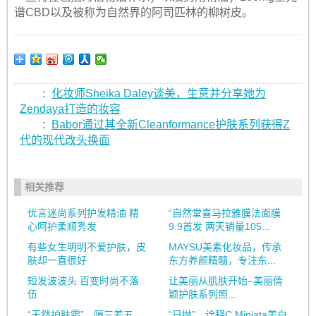
谱CBD以及被称为自然界的阿司匹林的柳树皮。
:
化妆师Sheika Daley谈美，生意并分享她为
Zendaya打造的妆容
:
Babor通过其全新Cleanformance护肤系列获得Z
代的现代改头换面
相关推荐
优言迷尚系列护发精油 精
“自然堂喜马拉雅膜法面膜
心呵护柔顺秀发
9.9首发 两天销量105...
有些女生明明不爱护肤，皮
MAYSU美素化妆品，传承
肤却一直很好
东方养颜精髓，专注东...
短发波波头 百变时尚不落
让美丽从肌肤开始–美丽倩
伍
颖护肤系列照...
“天然护肤霜”，隔三差五
“日抛”，诠释C.Miniata美白