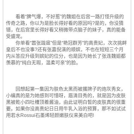
看着“脾气爆，不好惹”的魏姐在后宫一路打怪升级的
传奇之路，你以为是脸长得好看的原因吗?是的，你没猜
错，在后宫里长得好看又稍微带点脑子的妹子，真的能备
受盛宠。
你单看“嚣张跋扈”但是“艳冠群芳”的高贵妃，次次挑衅
皇后不也没事?还有张嘉倪演的顺嫔，不也在短短三个月
内从答应升级到嫔妃的位分，也是因为她长了张连魏姐都
羡慕的“纯白无瑕，温柔可亲”的脸。
回想起第一集因为肤色太黑而被撂牌子的炮灰秀女，
小编真的是为她感到可惜呀，眉清目秀的，就是因为皮肤
黑被乾小四吐槽顶着酱油，由此证明白皙的皮肤真的很重
要。如果你没高贵妃日日用牛乳入浴的预算，那不如试试
用若水Rossui石墨烯轻颜嫩肤仪来美白吧!