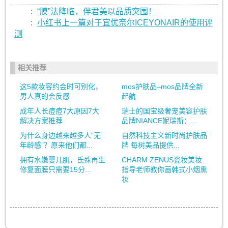
:
“膜”法降临，伴君美以品质突围！
:
小红书上一篇对于宜优奈尔ICEYONAIR的使用评
测
相关推荐
这5款妆容约会时可别化，
mos护肤品–mos品牌全新
男人真的会反感
起航
成年人长痘痘7大原因7大
瑞士的国宝级奢宠美容护肤
解决方案推荐
品牌NIANCE妮瑞斯：...
为什么身边越来越多人“无
自然科技主义新时尚护肤品
年龄感”？原来他们都...
牌 每树美品提供...
拥有水嫩婴儿肌，氐殊再生
CHARM ZENUS瓷妆美妆
修复面膜只需要15分...
指导老师教你画韩式小烟熏
妆