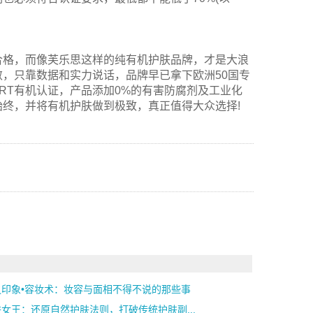
合格，而像芙乐思这样的纯有机护肤品牌，才是大浪
，只靠数据和实力说话，品牌早已拿下欧洲50国专
RT有机认证，产品添加0%的有害防腐剂及工业化
始终，并将有机护肤做到极致，真正值得大众选择!
之印象•容妆术：妆容与面相不得不说的那些事
女王：还原自然护肤法则，打破传统护肤副...