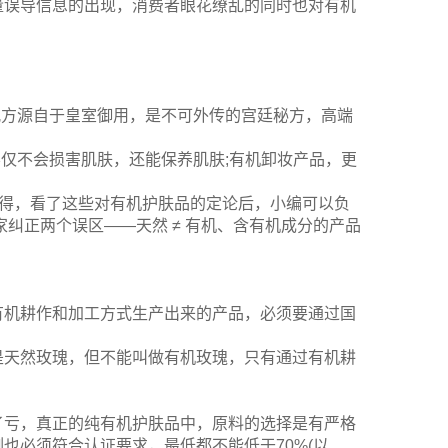
量误导信息的出现，消费者眼花缭乱的同时也对有机
配方源自于皇室御用，是不可外传的宫廷秘方，高端
不仅不会损害肌肤，还能保养肌肤;有机卸妆产品，更
所得，看了这些对有机护肤品的定论后，小编可以负
纠正两个误区——天然 ≠ 有机、含有机成分的产品
有机耕作和加工方式生产出来的产品，必须要通过国
是天然玫瑰，但不能叫做有机玫瑰，只有通过有机耕
了亏，真正的纯有机护肤品中，原料的选择是有严格
也必须符合认证要求，最低都不能低于70%(以