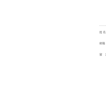
姓 
邮箱
留 