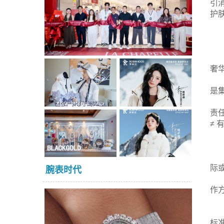
引
护
奢
是
责
≠ 
际
腕表时代
作
标