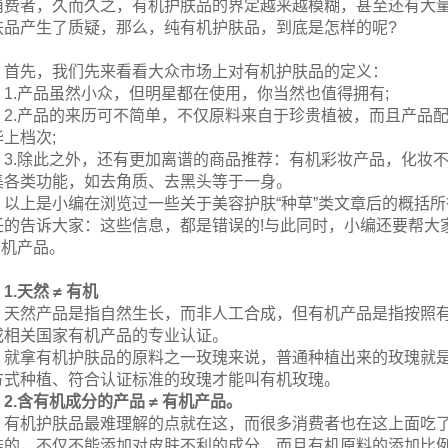
消费者，久而久之，有机护肤品的界定越来越模糊，甚至还有大
肤品产生了质疑，那么，纯有机护肤品，到底是怎样的呢?
首先，我们先来看看大众市场上对有机护肤品的定义：
1.产品虽然小众，但明星都在使用，你当然也值得拥有;
2.产品的来历可不简单，不仅原料来自于珍贵植被，而且产品
华上档次;
3.除此之外，还有更加离谱的商品推荐：有机彩妆产品，化妆
集各类功能，如去角质、去黑头等于一身。
以上是小编在浏览过一些关于美容护肤“种草”类文章后的概括
任的告诉大家：这些信息，都是错误的!与此同时，小编还要帮大家
有机产品。
1.天然 ≠ 有机
天然产品是指自然生长，而非人工合成，但有机产品是指按照
或相关国家有机产品的专业认证。
就拿有机护肤品的原料之一玫瑰来说，普通种植出来的玫瑰就
方式种植、符合认证标准的玫瑰才能叫有机玫瑰。
2.含有机成分的产品 ≠ 有机产品。
有机护肤品最难理解的点就在这，而很多消费者也在这上面吃
准的，不仅不能添加对皮肤不利的成分，而且有机原料的添加比例