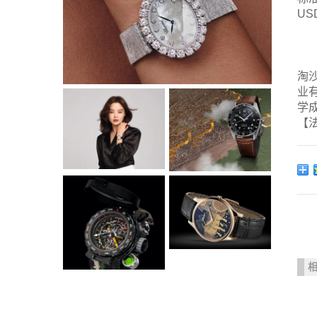
US
淘
业
学
【法