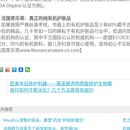
DA Organic认证为例)。
法国芙乐思：真正的纯有机护肤品
如果按照严格标准考核，市面上的有机护肤品至少有60%都不
沙后的精品，几十年如一日的耕耘于有机护肤品行业中，低调内敛
有机机构的认证，其中不乏国际公认的权威机构——欧盟ECOCE
成分、95%的有机原料，婴儿孕妇皆可放心使用，坚持初心不忘
国芙乐思www.fleurancenature-cn.com】
:
医美术后修护利器——薇诺娜透明质酸修护生物膜
:
痘印如何才能淡化？几个方法高效祛痘印
相关推荐
MooiEco渼瑿护肤品，重塑“药妆”护肤新理念！
艺
诗蓓欧为自家员工研发卸妆水，我觉得OK
玑肤