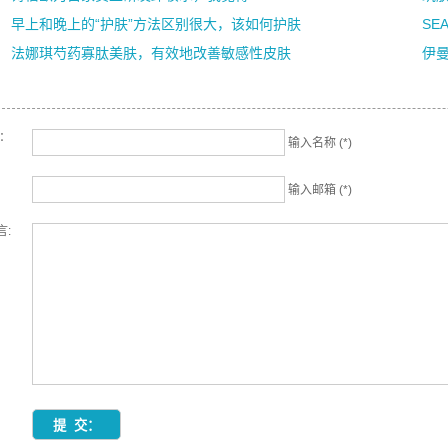
早上和晚上的“护肤”方法区别很大，该如何护肤
SE
法娜琪芍药寡肽美肤，有效地改善敏感性皮肤
伊曼·
名：
输入名称 (*)
输入邮箱 (*)
言: