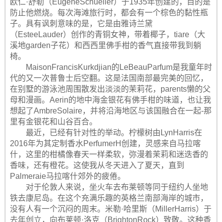
欧仁·舒勒（EugèneSchueller）于1935年创建的，目的是
防止他燃烧。每次海滩旅行时，都会有一个棕色的黏性瓶
子。具有讽刺意味的是，它是由雅诗兰黛
（EsteeLauder）创作的青铜女神，带着椰子，tiare（大
溪地garden子花）和西西里佛手柑的香气直接带我到躺
椅。
MaisonFrancisKurkdjian的LeBeauParfum是我童年时
代的又一次普鲁士后空翻。这是法国南部最完美的回忆，
在别墅的游泳池周围散发出淡淡的茉莉花，parents懒的父
母和漫画。Aerin的地中海金银花有佛手柑的味道，也让我
想起了AmbreSolaire，并将沿海地区与该国融合在一起-那
里有金银花和山谷百合。
最近，已经有针对性的举动。柠檬树由LynHarris在
2016年为其定制香水PerfumerH创建，灵感来自马拉喀
什，这里的柑橘像春天一样柔软，弥漫着茉莉和迷迭香的
香味，还有橙花。这使我从冬天进入了夏天，直到
Palmeraie马拉喀什郊外的疲倦。
对于伦敦人来说，坐火车去布莱顿等同于纽约人坐地
铁去康尼岛。在这个充满乐趣的英格兰南部海岸的城市，
没有人有一个沉闷的周末。米勒·哈里斯（MillerHarris）于
去年创立，向布莱顿·洛克（BrightonRock）致敬。这种香