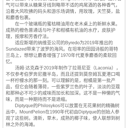
气可以带来从糖果牙线到略带不适的鸡尾酒的各种香气，
沿着大风吹拂的码头和游乐场调情，用玫瑰，天竺葵，盐
和麝香包裹。
在一个玻璃瓶的蜜桔精油用在老木桌上的新鲜水果。
成熟的橙色普通话与叶子和柑橘有机油的水疗，皮肤护
理，按摩和芳香疗法。
适应斯堪的纳维亚公司的Byredo为2019年推出的
Sundazed带来了波罗的海风。在坦率的田园诗般的哥特
兰岛上，想想让麝香增强了1970年代夏季麝香的柔软回
忆。
汤姆·达克森于2019年制作了拉哥尼亚（Laconia），
不仅参考伯罗奔尼撒半岛，而且还提到莫奈姆瓦夏港口喝
一杯柠檬水的那一刻。可以理解的是，柑橘是第一批产
品，但它会随着薄荷，一些紫罗兰色的叶子，淡淡的豆蔻
和那种必不可少的咸味而加长和加深。这不是一种懒的气
味，而是一种期待而不是退缩。
Diptyque的Philosykos可以放置在无花果树的精确树
丛中，MountPelion在1990年代初由Diptyque的创始人参
观了这些树。清新，草木，成熟的椰子味，使人联想到树
林之外的海滩。