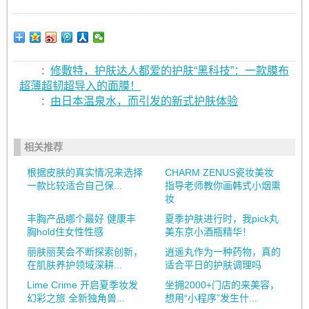
:
修敷特，护肤达人都爱的护肤“黑科技”：一款膜布
超薄超韧超导入的面膜！
:
由日本温泉水，而引发的新式护肤体验
相关推荐
根据皮肤的真实情况来选择
CHARM ZENUS瓷妆美妆
一款比较适合自己保...
指导老师教你画韩式小烟熏
妆
丰胸产品哪个最好 健康丰
夏季护肤进行时，我pick丸
胸hold住女性性感
美东京小酒瓶精华！
丽肤丽芙会不断探索创新，
逍遥丸作为一种药物，真的
在肌肤养护领域深耕...
适合平日的护肤调理吗
Lime Crime 开启夏季妆发
坐拥2000+门店的来美容，
幻彩之旅 全新独角兽...
想用“小程序”发生什...