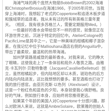
海滩气味的两个庞然大物是BobbiBrown的2002海滩
和ChristopherBrosius在海滩1966，于2005年问世。当我
穿上海滩时，我想起了老式的Coppertone和追逐木板步道
和簇绒草的追逐者。我从未有过的所有新英格兰童年夏
天。（相反，我有很多苏格兰人，需要定期服用Med。）
一些最好的香水会带给您不一样的感觉，就像您正在
环游世界之前，沉迷于特定的回忆中。AtelierCologne的
PacificLime是其中之一，它是一种美味的柑橘和椰子混杂
素，在我记忆中位于Malliouhana酒店右侧的Anguilla中，
带出了最柔软，最温和的热带海滩。
加州梦是路易威登的最新香水。对我来说，它的睁大
了眼睛，这使我走上了一条体验和局外人敬畏之路。由雅
克·卡瓦列尔·贝勒特鲁德（JacquesCavallierBelletrud）创
立，虽然柑橘起步，但内陆地区却以木质，琥珀色的后方
内陆向内陆进发，这比我想想的要多。甚至酒瓶也打动了
我的旅行感官。由亚历克斯·以色列（AlexIsrael）设计，
这是一个粉红色和蓝色的夕阳，本身就使我心情舒畅。良
好的气味，例如旅行本身，应始终将您推得更远。
如果某个年龄的美国人对Coppertone十分感兴趣，那
么对欧洲人来说，这就是AmbreSolaire，欧莱雅的创始人