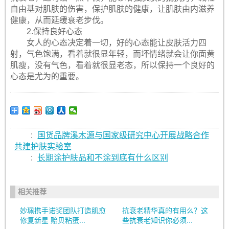
自由基对肌肤的伤害，保护肌肤的健康，让肌肤由内滋养
健康，从而延缓衰老步伐。
2.保持良好心态
女人的心态决定着一切，好的心态能让皮肤活力四
射，气色饱满，看着就很显年轻，而坏情绪就会让你面黄
肌瘦，没有气色，看着就很显老态，所以保持一个良好的
心态是尤为的重要。
:
国货品牌溪木源与国家级研究中心开展战略合作
共建护肤实验室
:
长期涂护肤品和不涂到底有什么区别
相关推荐
妙珮携手诺奖团队打造肌愈
抗衰老精华真的有用么？这
修复新星 贻贝粘蛋...
些抗衰老知识你必须...