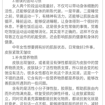
3.错误的运动习惯
女人两个阶段运动是最好，不仅可以带动身体细胞的
活性，还能够促进身体的新陈代谢，一是早晨，二是睡觉
之前，早晨运动一下，有精神有活力，还能够让肌肤血液
循环，睡前运动，能够促进睡眠，让身体得到一个很好的
休息，不要在饭后运动，这是很多女性常做的事情，觉着
吃饱饭运动运动能够消化，其实是不正确的，这样不仅会
导致正在运作的机能受损，还会影响肌肤的健康和身体的
健康。
中年女性想要拥有好的肌肤状态，日常做好2件事，
皮肤紧致无皱纹
1.补充营养物质
皮肤出现皱纹，或者是没有弹性都是因为皮肤中的营
养物质流失，皮肤缺少了活性物质支撑，所以就会变的松
弛没有活力，很多女性都在补充这个添太双液，这是一个
不错的选择，它含有的一些营养物质都是养肤的，能够改
善肌肤所遇到的一些问题。
含有的是活性小分子弹性肽，胶原肽，帮助肌肤由内
而外的饱满充盈，修复受损的弹性纤维，让皮肤紧致起
立，同时花青素壳寡糖都是抗氧化物质，都说抗氧化就是
抗衰老，这句话一点不假，能够增强肌肤的抵抗力，减轻