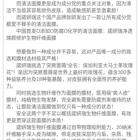
而清洁面膜更是成为成分党的重点关注对象，因为清
洁不当极其容易损伤皮肤，造成敏感肌甚至激素脸！
而諾妍瑞这个国产品牌就研发出了一款让所有成分党
都爱不释手的清洁面膜。
中国首发O添加O防腐O化学的清洁面膜：諾妍瑞净透
焕颜修护生物纤维面膜
想要做到一种成分并不容易，这对产品唯一成分的挑
选和膜材选材极其严格！
諾妍瑞挑选了突厥蔷薇“全名：保加利亚大马士革玫瑰
花”！是因为突厥蔷薇是世界上最好的玫瑰花，蕴含300多
种益肤养分及18种氨基酸，对皮肤拥有全面性的养护能
力。
同时挑选生物纤维作为面膜的膜材，医用级“类人皮”
膜材，纯植物生物发酵，完全避免需要防腐剂来维持的状
态，让整款清洁面膜做到仅只有一种成分的状态！
安全这两个字不足以概括諾妍瑞生物纤维面膜，有效
更是贯穿这款面膜的本质！
諾妍瑞生物纤维面膜通过自带物理吸附能力，20纳米
纤维触手深入皮沟缝隙，带走皮肤深层的污垢、杂质、残