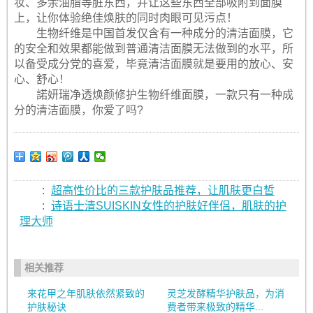
妆、多余油脂等脏东西，并让这些东西全部吸附到面膜
上，让你体验绝佳焕肤的同时肉眼可见污点！
生物纤维是中国首发仅含有一种成分的清洁面膜，它
的安全和效果都能做到普通清洁面膜无法做到的水平，所
以备受成分党的喜爱，毕竟清洁面膜就是要用的放心、安
心、舒心！
諾妍瑞净透焕颜修护生物纤维面膜，一款只有一种成
分的清洁面膜，你爱了吗?
:
超高性价比的三款护肤品推荐，让肌肤更白皙
:
诗语士清SUISKIN女性的护肤好伴侣，肌肤的护
理大师
相关推荐
来花甲之年肌肤依然紧致的
灵芝发酵精华护肤品，为消
护肤秘诀
费者带来极致的精华...