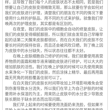
样，这导致了我们每个人的皮肤状态不太相同，若是我们
想要让自己的皮肤变得精致无瑕，那么就要在学会如何对
我们的皮肤进行护理，清楚我们的朋友在不同的情况下要
使用什么样的护肤品、用不同的方式来护肤。就像我们早
晚两次的护理皮肤，其实都是有区别的。
在夜里，我们的皮肤中的细胞会自动的修复皮肤，让
我们的皮肤变得细腻靓丽，所以我们就会发现自己早睡早
起的话第二天醒来皮肤都很好。而在白天我们的皮肤不仅
要长时间的保持妆容，而且还会被风吹日晒，到了晚上因
为皮肤中的水分缺失，所以状态往往都不太好。
在晚上皮肤细胞自己修护的时候，我们就要使用高营
养物质的面霜和精华液来辅助皮肤进行修护，可以大大的
增加肌肤的活性。我们在晚上护肤的时候可以先使用爽肤
水来净化一下我们的皮肤，然后涂抹上精华、最后再用面
霜无死角的将脸覆盖住就可以了。
在白天我们的皮肤长时间带妆加上环境影响难免会受
到伤害导致水分流失，所以我们在早上为自己护肤的时候
要用补水保湿的为主，用来防止皮肤中的水分变少导致皮
肤长期处于缺水状态而出现问题。
我们早上起来的时候要使用洗面奶来洗脸，但如果不