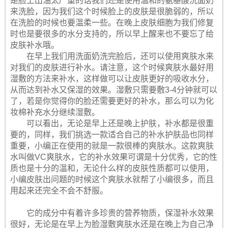
是脸上出油太严重的话我们还是使用温和的氨基酸洗面奶
来洗脸，因为我们这个时候脸上的皮肤是很脆弱的，所以
在洗脸的时候也要温柔一些。在晚上皮肤细胞为我们修复
时也是要很多的水分支持的，所以早上醒来也不要忘了给
皮肤补水哦。
在早上我们用洗面奶洗完脸后，还可以使用爽肤水来
对我们的皮肤进行补水。请注意，这个时候爽肤水最好用
湿敷的方法来补水，这样做可以让皮肤更好的吸收水分，
从而达到补水又保湿的效果。湿敷只需要敷3-4分钟就可以
了，若是你觉得你的脸还需要更好的补水，那么可以为化
妆棉补充水分继续湿敷。
可以看出，无论是早上还是晚上护肤，补水都是很重
要的，同样，我们挑选一款适合自己的补水护肤品也同样
重要，小编正在使用的就是一款很棒的爽肤水。这款爽肤
水叫做VC爽肤水，它的补水效果可谓是十分优秀，它的性
质也是十分的温和，无论什么样的皮肤性质都可以使用，
小编皮肤出问题的时候这个爽肤水就帮了小编很多，而且
用起来还完全不会不舒服。
它的成分中有着许多珍贵的营养物质，保湿补水效果
很好，无论是在早上为脸湿敷爽肤水还是在晚上为自己净