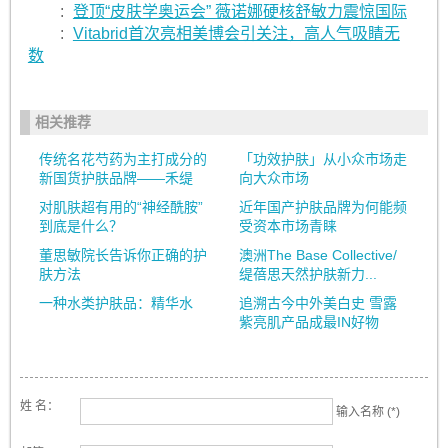
:
登顶“皮肤学奥运会” 薇诺娜硬核舒敏力震惊国际
:
Vitabrid首次亮相美博会引关注，高人气吸睛无
数
相关推荐
传统名花芍药为主打成分的
「功效护肤」从小众市场走
新国货护肤品牌——禾缇
向大众市场
对肌肤超有用的“神经酰胺”
近年国产护肤品牌为何能频
到底是什么？
受资本市场青睐
董思敏院长告诉你正确的护
澳洲The Base Collective/
肤方法
缇蓓思天然护肤新力...
一种水类护肤品：精华水
追溯古今中外美白史 雪露
紫亮肌产品成最IN好物
姓 名：
输入名称 (*)