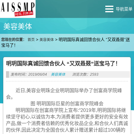
导航菜单
美容美体
>
>
明玥国际真诚回馈合伙人 “又双叒叕”送
您现在的位置：
首页
美容美体
宝马了！
明玥国际真诚回馈合伙人 “又双叒叕”送宝马了！
发布时间：2019/06/04
美容美体
浏览次数：2593
近日,美容业明珠企业明玥国际举办了创富商学院峰
会。
图 明玥国际巨星的创富商学院峰会
明玥国际在创富商学院上宣布:“2019年,明玥国际将继
续坚守初心,以诚信为本,为消费者提供更多更好的安全有效
产品,做一个消费者信赖的优秀化妆品企业,和合伙人们真诚
的伙伴,因此决定为全国合伙人累计赠送累计超过100辆的