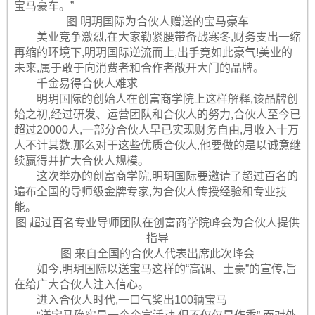
宝马豪车。”
图 明玥国际为合伙人赠送的宝马豪车
美业竞争激烈,在大家勒紧腰带备战寒冬,财务支出一缩
再缩的环境下,明玥国际逆流而上,出手竟如此豪气!美业的
未来,属于敢于向消费者和合作者敞开大门的品牌。
千金易得合伙人难求
明玥国际的创始人在创富商学院上这样解释,该品牌创
始之初,经过研发、运营团队和合伙人的努力,合伙人至今已
超过20000人,一部分合伙人早已实现财务自由,月收入十万
人不计其数,那么对于这些优质合伙人,他要做的是以诚意继
续赢得并扩大合伙人规模。
这次举办的创富商学院,明玥国际要邀请了超过百名的
遍布全国的导师级金牌专家,为合伙人传授经验和专业技
能。
图 超过百名专业导师团队在创富商学院峰会为合伙人提供
指导
图 来自全国的合伙人代表出席此次峰会
如今,明玥国际以送宝马这样的“高调、土豪”的宣传,旨
在给广大合伙人注入信心。
进入合伙人时代,一口气奖出100辆宝马