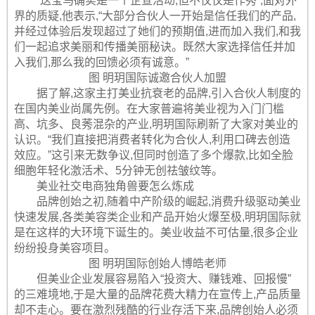
“送宝马确实是一个企宣活动,但不仅仅是作秀”,面对外
界的质疑,他表示,“大部分合伙人一开始是信任我们的产品,
并经过体验后发现超过了她们的预期值,进而加入我们,和我
们一起追求美丽和传播美丽秘诀。既然大家选择信任并加
入我们,那么我的回馈必须有诚意。”
图 明玥国际诚邀合伙人加盟
据了解,这家主打美业抗衰老的品牌,引入合伙人制度的
在国内美业尚属先例。在大家普遍将美业视为入门门槛
高、坑多、良莠混杂的产业,明玥国际刷新了大家对美业的
认识。“我们直接把消费者转化为合伙人,利用口碑去创造
效应。”这引来无数争议,但同时创造了多个爆款,比如全脸
细胞年轻化激活术、5分钟无创祛皱纹等。
美业社交电商独角兽要怎么炼成
品牌创始之初,随着中产阶级的崛起,消费升级驱动美业
快速发展,各类美容类企业和产品开始火爆至极,明玥国际就
是在这样的大环境下诞生的。美业收益不可估量,很多企业
纷纷投身美容项目。
图 明玥国际创始人博皓老师
但美业企业发展容易陷入“投资大、赚钱难、回报慢”
的三难境地,于是大量的品牌花费大精力在宣传上,产品质量
却不走心。要在激烈残酷的行业存活下来,品牌创始人必须