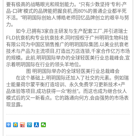
要有极高的战略眼光和规划能力。“只有少数坚持‘专利-产
品-口碑’模式的品牌能把握良机,而80%的普通企业都半死
不活。”明玥国际创始人博皓老师回忆品牌创立的艰辛与努
力。
如今,已拥有3家自主研发与生产配套工厂,并引进瑞士
FLD抗衰机构专业抗衰技术,同时授权于广州明玥生物科技
有限公司为中国区销售推广的明玥国际集团,以美业抗衰老
技术与产品为主流项目,打造出万店连锁,千家合作亿万市场
的规模。此前,明玥国际举办的全球轻医美行业总裁峰会,宣
示着明玥国际在行业的领头羊地位。
图 明玥国际举办的全球轻医美行业总裁峰会
在这个基础上,明玥国际还加入了社交的元素。例如瑞
士能量荷尔蒙平衡打造培训、永久免费学习更新技术+产
品体验等项目,成功获得一众“粉丝”。而这也成为继合伙人
模式后的又一新看点。它的路通向何方,会由强势的市场表
现显露。