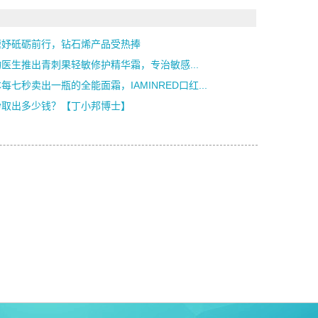
婕妤砥砺前行，钻石烯产品受热捧
医生推出青刺果轻敏修护精华霜，专治敏感...
每七秒卖出一瓶的全能面霜，IAMINRED口红...
粉取出多少钱？【丁小邦博士】