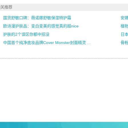
相关推荐
国货舒敏口碑：薇诺娜舒敏保湿特护霜
安
欧诗漫护肤品：变白变美的感觉真的超nice
植物
护肤的2个误区你都中招没
日本
中国首个纯净底妆品牌Cover Monster封面精灵 ...
骨