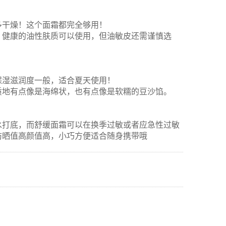
多干燥！这个面霜都完全够用！
，健康的油性肤质可以使用，但油敏皮还需谨慎选
保湿滋润度一般，适合夏天使用！
质地有点像是海绵状，也有点像是软糯的豆沙馅。
水打底，而舒缓面霜可以在换季过敏或者应急性过敏
防晒值高颜值高，小巧方便适合随身携带哦