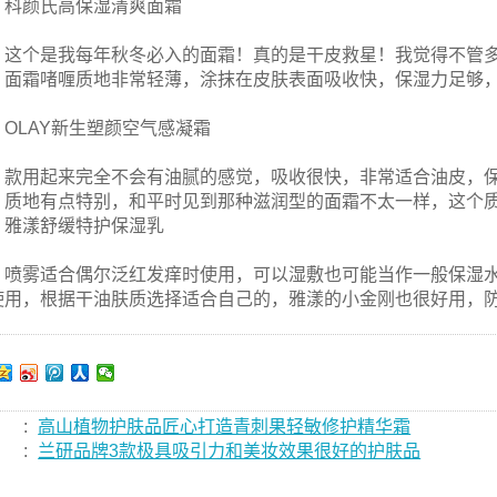
科颜氏高保湿清爽面霜
这个是我每年秋冬必入的面霜！真的是干皮救星！我觉得不管
面霜啫喱质地非常轻薄，涂抹在皮肤表面吸收快，保湿力足够
。
OLAY新生塑颜空气感凝霜
款用起来完全不会有油腻的感觉，吸收很快，非常适合油皮，
质地有点特别，和平时见到那种滋润型的面霜不太一样，这个
雅漾舒缓特护保湿乳
喷雾适合偶尔泛红发痒时使用，可以湿敷也可能当作一般保湿
使用，根据干油肤质选择适合自己的，雅漾的小金刚也很好用，
:
高山植物护肤品匠心打造青刺果轻敏修护精华霜
:
兰研品牌3款极具吸引力和美妆效果很好的护肤品