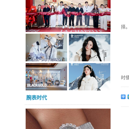
择
时
腕表时代