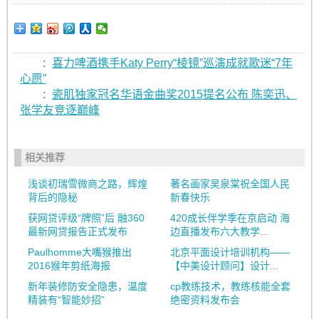
:
喜力啤酒携手Katy Perry“棱镜”巡演成就歌迷“7年
心愿”
:
瓷肌独家冠名华语金曲奖2015提名公布 陈奕迅、
张学友竞逐巅峰
相关推荐
浅谈初瑞雪微商之路，辉煌
著名画家吴泉棠祝全国人民
背后的隐秘
新春快乐
获网贷评级“牌照”后 融360
420成长伴学季在京启动 海
最新网贷报告正式发布
边直播发布六大教学...
Paulhomme大嘴猴推出
北京平面设计培训机构——
2016猴年剪纸海报
【中美设计顾问】设计...
新年装修防安全隐患，温度
cp教练技术，教练核能全套
精装有“智能妙招”
绝密资料发布会