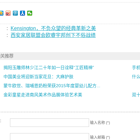
:
Kensington，不负众望的经典革新之美
:
西安家居联盟会欧睿宇邦创下不俗战绩
相关推荐
揭阳玉雕师林少江二十年如一日诠释“工匠精神”
手机
中国美业将迎新当家花旦：大麻护肤
什
蒙牛欧世、瑞哺恩奶粉荣获2015年度婴幼儿配方...
加
金彩童星走进南风美术作品展体验艺术美
双十
名：
输入名称 (*)
输入邮箱 (*)