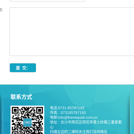
言:
联系方式
电话:0731-85787193
传真：073185787193
电邮:info@themepark.com.cn
地址：长沙市雨花区雨花亭黄土岭路三重星都
心
扫描左边的二维码关注我们官网微信