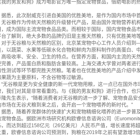
《我的男友和狗》成为电影官方唯一指定宠物食品，借助电影的
。
据悉，此次耐威克引进自美国的优胜美地，是作为国内市场中
。无谷粮作为传统天然粮的升级替代产品，是由国外宠物营养机
用，成为国际主流宠物食品品类。而相较于国际，国内宠物食品市
平台了解到，绝大多数的品牌仍旧是主推天然粮，只有优胜美地
对于无谷粮与天然粮的区别，北京某宠物中心工作人员介绍到—
类，以蔬菜、水果等低碳水化合物和鲜肉为原料制作的高蛋白、
、高吸收率、安全、卫生的特点。在营养方面，和国内主流的天然
更完善，产品蛋白质和脂肪含量较高。上海交通大学曾对两者进
口性测试等环节都完胜天然粮。笔者也在优胜美地的产品介绍中
和果蔬为主要原料，不含谷物等过敏源。
“无谷粮是更为安全健康的新一代宠物用粮，这一点已在国外市
牌，我们对其是非常看重的。与《我的男友和狗》进行合作，也只
华隆先生表示，“随着消费者对无谷粮的进一步了解、宠物食品安
内市场在无谷犬粮到来之后，会开启一个宠物喂养的新时代。”
据悉，随着养宠群体的快速扩大和宠物精细化喂养的进一步普
的宠物食品。据欧洲市场研究机构欧睿信息谘询公司（Euromonit
0%，而达到超过158亿元（26亿美元）人民币产值，增长速度
之重，欧睿信息谘询公司预测到，狗粮在2019年之前有望激增3倍