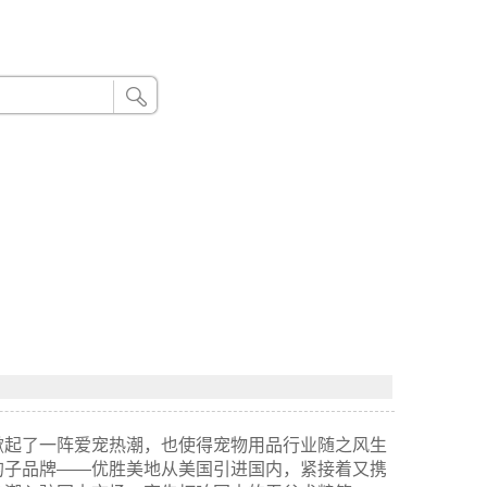
24小时联系电话：185 8888 888
掀起了一阵爱宠热潮，也使得宠物用品行业随之风生
的子品牌——优胜美地从美国引进国内，紧接着又携