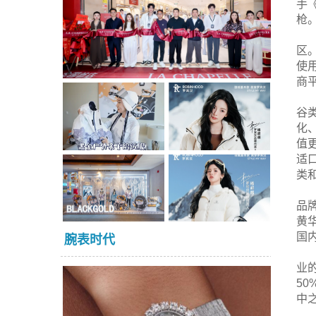
手
枪
区
使
商
谷
化
值
适
类
品
黄
国
腕表时代
业
5
中