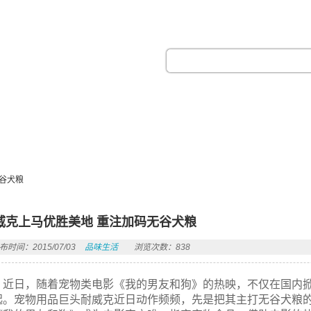
热门搜索：
谷犬粮
威克上马优胜美地 重注加码无谷犬粮
布时间：2015/07/03
品味生活
浏览次数：838
近日，随着宠物类电影《我的男友和狗》的热映，不仅在国内
起。宠物用品巨头耐威克近日动作频频，先是把其主打无谷犬粮