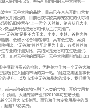
热潮入驻国内市场，率先打响国内的无谷犬粮第一
首波主打无谷犬粮的品牌，目前已在京东开辟自营专
构研发并推出的，目前已获得欧美养宠家庭的认可和
场则仍旧停留在“上一代”的天然粮，笔者从几大电
等少数品牌开始把无谷粮作为主打来推广。
—“无谷粮”是指不含玉米、小麦、麦麸、谷物壳等
中脂肪、低碳水化合物的狗粮，具有低过敏、易消
粮相比，“无谷粮”营养配比更为丰富，各项营养价
行过专业的评测对比，其结果是无谷粮在过敏测试、
发现，其对无谷粮的阐释是：无谷犬粮原料组成以肉
场中得到消费者的检验，优胜美地作为一个无谷犬粮
是我们进入国内市场的第一站。”耐威克集团董事长
全的提升、以及市场中无谷粮品牌的增多，我们相信
及，越来越多的宠物告别了人类的食物，开始食用专
or）预测，大陆宠物产业到2019年可望增长逾
将超越全球最大市场美国。而狗粮作为宠物用品中的重
，超越7.6亿美元。