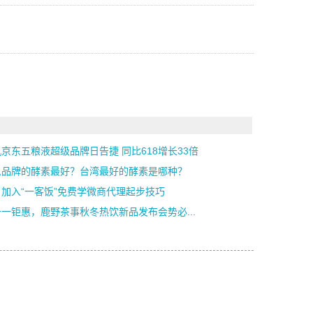
京东五粮液超级品牌日告捷 同比618增长33倍
么品牌的酵素最好？台湾最好的酵素是哪种？
入“一客饭”免费学微商代理起步技巧
一钜惠，鹿野茶事秋冬热饮新品发布会势必...