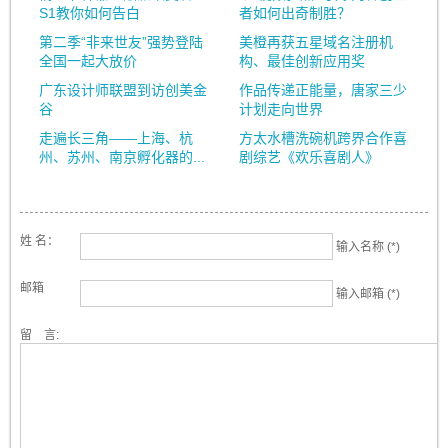
S1教你如何告白
者如何出奇制胜？
第二季“非来世友”强势登陆
美橙再获五星域名注册机
全国一起大放价
构、最佳创新应用奖
广东设计师联盟到访创美金
作品传递正能量，唐家三少
谷
计划走向世界
走遍长三角——上海、杭
方太水槽洗碗机跨界合作喜
州、苏州、南京孵化器的...
剧综艺《欢乐喜剧人》
姓 名：
输入名称 (*)
邮箱
输入邮箱 (*)
留 言: