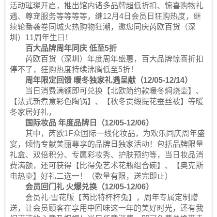
活动璀璨开启，推出馆内诸多品牌超低折扣、惊喜购物礼
遇、尊宠服务等等等等，继12月4日会员日狂购热度，继
续轮番袭卷同城火热购物狂潮，邀您同庆芮欧百货（深
圳）11周年生日！
百大品牌周年同庆 低至5折
芮欧百货（深圳）年度周年盛惠，百大品牌惊喜折扣
停不了，狂购热度持续沸腾低至5折！
周年限定回馈 暖冬独家礼遇呈献（12/05-12/14）
当日消费满额即可兑换【北欧简约款暖冬焖烧壶】、
【法式新煮意彩色陶锅】、【秋冬贡缎提花蚕丝被】等暖
冬家居好礼，
国际妆品 年度品牌日（12/05-12/06）
其中，芮欧1F众国际一线化妆品，为欢乐同庆周年盛
宴，倾情专献美丽尊享的品牌日独家活动！包括品牌限量
礼盒、双倍积分、专属彩妆秀、护肤预约等，当日妆品消
费满额，还可获得【比得兔艺术花瓶组合碗】、【奥克斯
电热壶】好礼二选一！（数量有限，送完即止）
会员回门礼 火爆兑换（12/05-12/06）
会员礼-雪花版【芮比特杯杯兔】，周年专属定制赠
送，让会员顾客在享用中回味这一年的美好时光，还有我