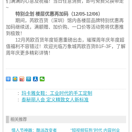
们满满的心意及祝福！当日任意消费，即可免费兑换带走
~
特别企划 楼层优惠再加码（12/05-12/06）
期间，芮欧百货（深圳）馆内各楼层品牌特别优惠再
加码继续送，满额赠、加价购、一口价等活动势将优惠推
到极致！
12月芮欧百货年度钜惠重磅出击，璀璨周年庆年度超
值福利不容错过！欢迎光临万象城芮欧百货B1F-3F，了解
周年庆更多精彩详情！
:
玛卡雅女鞋：工业时代的手工定制
:
泰秘丽人会 定义精致女人新标准
相关推荐
情人节神器：酷派改变者
“短视频狂热”时代 内容创业