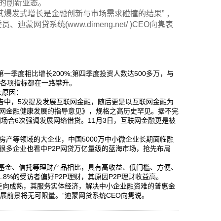
猛的创新业态。
其爆发式增长是金融创新与市场需求碰撞的结果” ，
贷系统(www.dimeng.net/ )CEO向隽表
。
第一季度相比增长200%;第四季度投资人数达500多万，与
2P各项指标都在一路攀升。
大原因：
告中，5次提及发展互联网金融，随后更是以互联网金融为
联网金融健康发展的指导意见》，规格之高历史罕见。据不完
场合6次强调发展网络借贷。11月3日，互联网金融更是被
房产等领域的大企业，中国5000万中小微企业长期面临融
很多企业也看中P2P网贷万亿量级的蓝海市场，抢先布局
、基金、信托等理财产品相比，具有高收益、低门槛、方便、
8%的受访者偏好P2P理财，其原因P2P理财收益高。
走向成熟，其服务实体经济，解决中小企业融资难的普惠金
展前景将无可限量。”迪蒙网贷系统CEO向隽说。