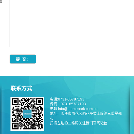
言:
联系方式
电话:0731-85787193
传真：073185787193
电邮:info@themepark.com.cn
地址：长沙市雨花区雨花亭黄土岭路三重星都
心
扫描左边的二维码关注我们官网微信