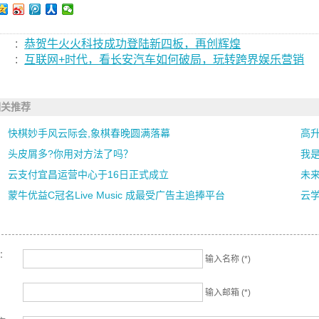
:
恭贺牛火火科技成功登陆新四板，再创辉煌
:
互联网+时代，看长安汽车如何破局，玩转跨界娱乐营销
相关推荐
快棋妙手风云际会,象棋春晚圆满落幕
高
头皮屑多?你用对方法了吗？
我
云支付宜昌运营中心于16日正式成立
未来
蒙牛优益C冠名Live Music 成最受广告主追捧平台
云学
名：
输入名称 (*)
输入邮箱 (*)