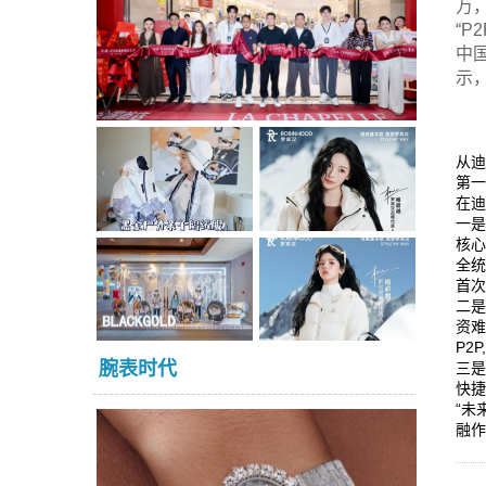
万
“
中国
示
从迪
第一
在迪
一
核心
全统
首
二是
资难
P2
腕表时代
三是
快捷
“
融作