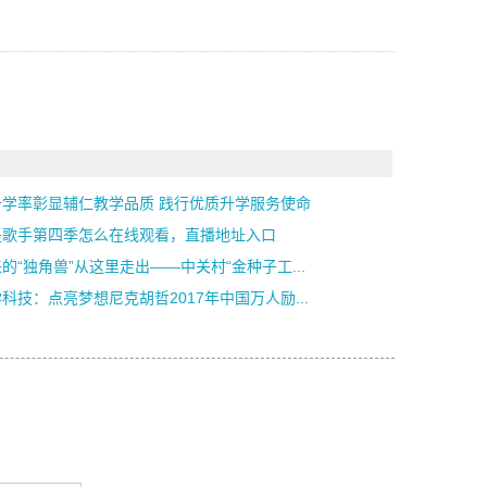
升学率彰显辅仁教学品质 践行优质升学服务使命
是歌手第四季怎么在线观看，直播地址入口
的“独角兽”从这里走出——中关村“金种子工...
科技：点亮梦想尼克胡哲2017年中国万人励...