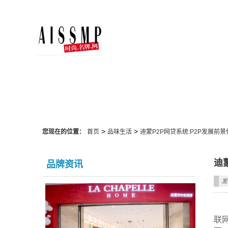
品味生活
>
>
您现在的位置：
首页
品味生活
迪蒙P2P网贷系统:P2P发展前
迪
品牌资讯
发
联