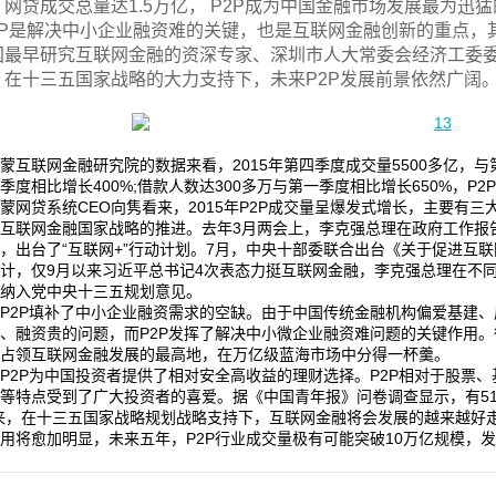
，网贷成交总量达1.5万亿， P2P成为中国金融市场发展最为迅
P2P是解决中小企业融资难的关键，也是互联网金融创新的重点，
最早研究互联网金融的资深专家、深圳市人大常委会经济工委委员、迪蒙网
，在十三五国家战略的大力支持下，未来P2P发展前景依然广阔
蒙互联网金融研究院的数据来看，2015年第四季度成交量5500多亿，与
季度相比增长400%;借款人数达300多万与第一季度相比增长650%，P
蒙网贷系统CEO向隽看来，2015年P2P成交量呈爆发式增长，主要有三
是互联网金融国家战略的推进。去年3月两会上，李克强总理在政府工作报
，出台了“互联网+”行动计划。7月，中央十部委联合出台《关于促进互
计，仅9月以来习近平总书记4次表态力挺互联网金融，李克强总理在不同
次纳入党中央十三五规划意见。
P2P填补了中小企业融资需求的空缺。由于中国传统金融机构偏爱基建、
、融资贵的问题，而P2P发挥了解决中小微企业融资难问题的关键作用。
P,占领互联网金融发展的最高地，在万亿级蓝海市场中分得一杯羹。
P2P为中国投资者提供了相对安全高收益的理财选择。P2P相对于股票
等特点受到了广大投资者的喜爱。据《中国青年报》问卷调查显示，有51.
未来，在十三五国家战略规划战略支持下，互联网金融将会发展的越来越好
用将愈加明显，未来五年，P2P行业成交量极有可能突破10万亿规模，发