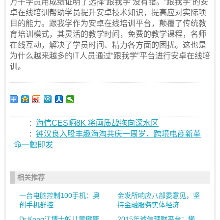
万千学员用成绩证明了选择“跟我学”没有错。“跟我学”的安
卓在线培训帮助学员提升安卓技术知识，提高应对实际项
目的能力。跟我学作为安卓在线培训平台，颠覆了传统教
育培训模式，其灵活的教学时间，免费的教学课程，名师
在线互动，解决了学员时间、精力各方面的困扰。这也是
为什么越来越多的IT人员通过“跟我学”平台进行安卓在线培
训。
:
海信CES晒8K 将画质战拖向深水区
:
钟汉良入股丰趣海淘共庆一周岁，跨境电商新革
命一触即发
相关推荐
一台电脑控制100手机：奥
金发所响应八部委意见，坚
创手机群控
持金融服务实体经济
Dr.Kong江博士的儿童健康
2015年诚信理财平台：懒