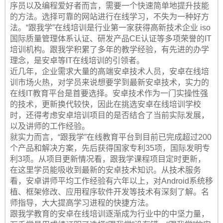
序员以及编程爱好者而言，需要一个快速简单地提升技能
的方法。选择可靠的网站进行在线学习，不失为一种好方
法。“跟我学”在线培训是行业第一家获得高新技术企业 iso
国际质量管理体系认证、研发产品CE认证等多项荣誉的IT
培训机构。跟我学积累了多年的教学经验，有先进的办学
理念，是安卓等IT在线培训的引领者。
近几年，企业需求大量的高端安卓技术人员，安卓在线培
训市场火热，对学员来说想要学到最新安卓技术，实力的
在线IT教育平台是首要选择。安卓技术作为一门实操性强
的技术，更新换代较快，因此在挑选安卓在线培训学校
时，还得考虑安卓培训项目的是否结合了当前实际发展，
以及讲师的工作经验。
就实力而言，“跟我学”在线教育平台到目前已完成超过200
个产品和解决方案，先后获得国家专利35项，国际发明专
利3项。从项目更新情况看，跟我学课程项目定时更新，
在这里学员能吸收到最新的安卓技术知识。从技术服务
看，安卓讲师平均工作经验有六年以上，对Android系统移
植、框架修改、应用程序软件开发等技术有深刻了解。名
师指导，大大提高学习进程的快捷方法。
跟我学教育的安卓在线培训逐渐成为行业中的中坚力量，