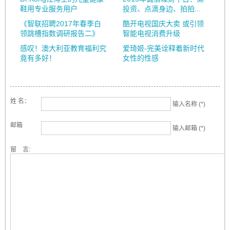
鞋用专业服务用户
投资、点滴身边、拍拍...
《智联招聘2017年春季白
酷开电视国庆大卖 或引领
领跳槽指数调研报告二》
智能电视消费升级
感叹！澳大利亚教育福利究
爱琦姬-完美诠释着新时代
竟有多好！
女性的性感
姓 名：
输入名称 (*)
邮箱
输入邮箱 (*)
留 言: