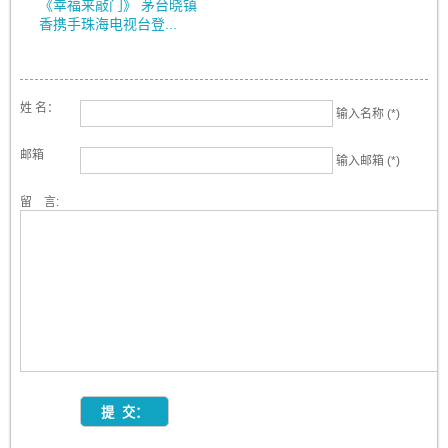
《幸福来敲门》 茅台晓镇
香携手珠海电视台登...
姓 名：
输入名称 (*)
邮箱
输入邮箱 (*)
留 言: