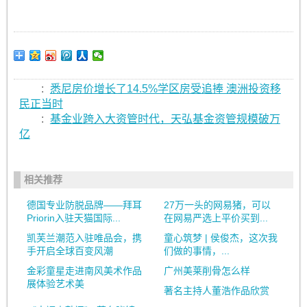
:
悉尼房价增长了14.5%学区房受追捧 澳洲投资移
民正当时
:
基金业跨入大资管时代，天弘基金资管规模破万
亿
相关推荐
德国专业防脱品牌——拜耳
27万一头的网易猪，可以
Priorin入驻天猫国际...
在网易严选上平价买到...
凯芙兰潮范入驻唯品会，携
童心筑梦 | 侯俊杰，这次我
手开启全球百变风潮
们做的事情，...
金彩童星走进南风美术作品
广州美莱削骨怎么样
展体验艺术美
著名主持人董浩作品欣赏