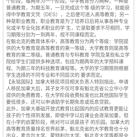
个阶段，每两年为一个阶段。中学教育分为两种，一种是
普通教育，为期五年，一旦完成这个等 级的学习，就能获
得中学教育文凭（DES），之后便可进入高等教育；另一
种是职业教育，职业教育是为了培养日后将从事各种专业
化或半专业化技术职业的学 生，它录取要求不尽相同，学
习期限分别为一到两年，视不同课程而定。
在魁北克的教育体系中，高等教育分为两个等级：学院提
供的大专教育是高等教育的第一等级，大学教育则是高等
教育的第二等级。普通教育与专科教育 学院及某些私立学
院给学生们提供多种选项，包括为期两年的大学预科课
程、为期三年的科技教育课程等。大学的学习期限则根据
学生选择的不同专业和不同层次的 要求而定。
【永铭国际】加拿大移民项目相关负责人特别指出，申请
人移民加拿大后，其子女不仅可享有魁北克省公立中小学
提供的免费教育，在大学阶段收费标准也比其他国际学生
要低很多，还可以申请助学长期免息或低息贷款。
此外，加拿大基础开放式教育比起国内的应试教育更能让
孩子的个性得到发展，即使中学以后课业会逐渐加重，但
在小学的启蒙阶段，绝对可以说是孩子 的乐园。加拿大的
高等教育质量排名世界前茅，魁北克省的大学教育也十分
出众，麦吉尔大学、蒙特利尔大学、魁北克大学等都是全