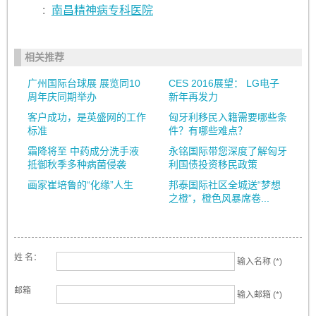
:
南昌精神病专科医院
相关推荐
广州国际台球展 展览同10
CES 2016展望： LG电子
周年庆同期举办
新年再发力
客户成功，是英盛网的工作
匈牙利移民入籍需要哪些条
标准
件？有哪些难点？
霜降将至 中药成分洗手液
永铭国际带您深度了解匈牙
抵御秋季多种病菌侵袭
利国债投资移民政策
画家崔培鲁的“化缘”人生
邦泰国际社区全城送“梦想
之橙”，橙色风暴席卷...
姓 名：
输入名称 (*)
邮箱
输入邮箱 (*)