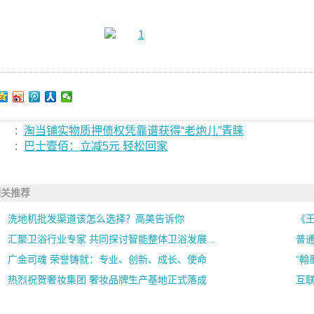
？
:
淘当铺实物质押债权凭靠谱获得“老炮儿”青睐
:
巴士壹佰：立减5元 轻松回家
相关推荐
洗地机批发渠道该怎么选择？高美告诉你
《王
汇聚卫浴行业专家 共同探讨智能整体卫浴发展...
普
广金司魂 荣誉铸就：专业、创新、成长、使命
“翰
热烈祝贺奢妆集团 奢妆品牌生产基地正式落成
互