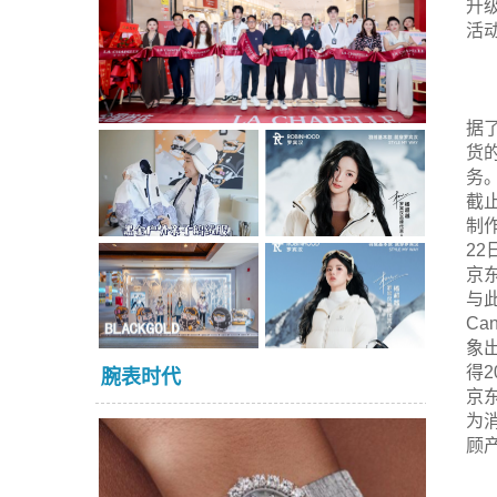
升
活动链
据
货
务
截
制
2
京
与
C
象
得
腕表时代
京
为
顾