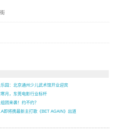
街
夫乐园：北京通州少儿武术馆开业迎宾
演寒月，东莞电影行业标杆
星组团来袭！约不约？
T.A即将携最新主打歌《BET AGAIN》出道