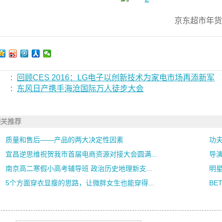
京东超市年货
:
回顾CES 2016：LG电子以创新技术为家电市场再添新军
:
东风日产携手海沧国际万人徒步大会
相关推荐
质量和售后——产品的两大决定性因素
功
宜昌逆思维祝贺我市首届电商资源对接大会圆满...
导
南京高二寒假小高考辅导班 政治历史地理新支...
明
5个方面穿衣显瘦的思路，让微胖女生也能穿得...
BE