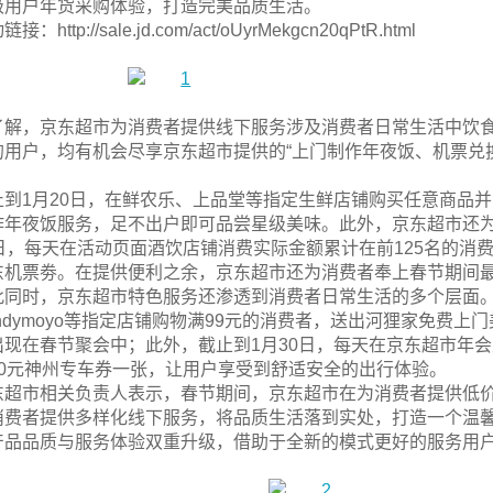
级用户年货采购体验，打造完美品质生活。
接：http://sale.jd.com/act/oUyrMekgcn20qPtR.html
了解，京东超市为消费者提供线下服务涉及消费者日常生活中饮
的用户，均有机会尽享京东超市提供的“上门制作年夜饭、机票兑
。
止到1月20日，在鲜农乐、上品堂等指定生鲜店铺购买任意商品
作年夜饭服务，足不出户即可品尝星级美味。此外，京东超市还为
2日，每天在活动页面酒饮店铺消费实际金额累计在前125名的消费
东机票劵。在提供便利之余，京东超市还为消费者奉上春节期间
此同时，京东超市特色服务还渗透到消费者日常生活的多个层面。截
andymoyo等指定店铺购物满99元的消费者，送出河狸家免费上
出现在春节聚会中；此外，截止到1月30日，每天在京东超市年会
20元神州专车券一张，让用户享受到舒适安全的出行体验。
东超市相关负责人表示，春节期间，京东超市在为消费者提供低
消费者提供多样化线下服务，将品质生活落到实处，打造一个温
产品品质与服务体验双重升级，借助于全新的模式更好的服务用