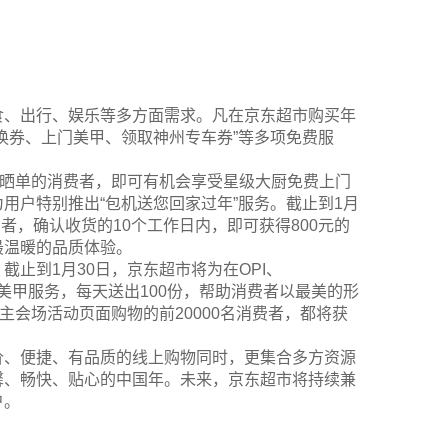
食、出行、娱乐等多方面需求。凡在京东超市购买年
换券、上门美甲、领取神州专车券”等多项免费服
并晒单的消费者，即可有机会享受星级大厨免费上门
用户特别推出“包机送您回家过年”服务。截止到1月
者，确认收货的10个工作日内，即可获得800元的
最温暖的品质体验。
止到1月30日，京东超市将为在OPI、
门美甲服务，每天送出100份，帮助消费者以最美的形
主会场活动页面购物的前20000名消费者，都将获
价、便捷、有品质的线上购物同时，更集合多方资源
馨、畅快、贴心的中国年。未来，京东超市将持续兼
户。