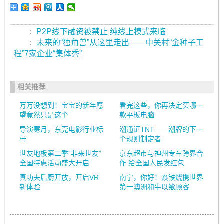
:
P2P线下融资被禁止 纯线上模式来临
:
未来的“独角兽”从这里走出——中关村“金种子工
程”7家企业“集体秀”
相关推荐
万万没想到！宝宝的新年愿
看完这些，你再决定买哪一
望竟然只是这个
款平板电脑
导演寒月，东莞电影行业标
潮通证TNT——潮牌的下一
杆
个规则制定者
世友地板第二季“非来世友”
京东超市与神州专车跨界合
全国特惠活动盛大开启
作 给全国人民发红包
真功夫后厨开放，开启VR
南宁，你好！焱铁烧携世界
新体验
第一澳洲和牛以飨顾客