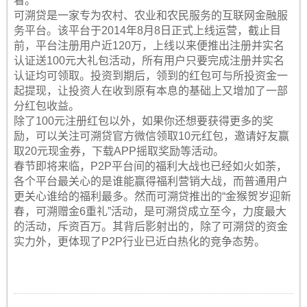
看。
可溯贷是一家专为农村、农业和农民服务的互联网金融服
务平台。该平台于2014年8月8日正式上线运营，截止目
前，平台注册用户近120万，上线以来便推出注册并实名
认证送100元大礼包活动，所有用户只要完成注册并实名
认证均可领取。投资到期后，领到的红包可与所投资金一
起提现，让投资人在收到原有本息的基础上又增加了一部
分红包收益。
除了100元注册红包以外，如果你还想要获得更多的奖
励，可以关注可溯贷官方微信领取10元红包，邀请好友赢
取20元现金券，下载APP摇取奖励等活动。
春节即将来临，P2P平台间的福利大战也已经如火如荼，
各个平台最关心的是谁能赢得福利营销大战，而普通用户
更关心谁给的福利最多。然而可溯贷推出的“金猴贺岁迎新
春，可溯赠金6重礼”活动，是可溯贷成立至今，力度最大
的活动，斥资百万。其背后影射出的，除了可溯贷的资金
实力外，更体现了P2P行业已近白热化的竞争态势。