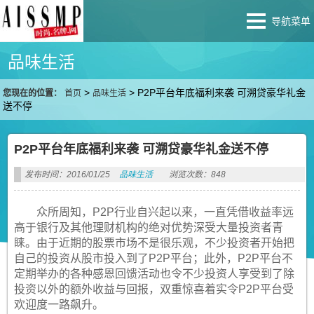
导航菜单
品味生活
>
>
P2P平台年底福利来袭 可溯贷豪华礼金
您现在的位置：
首页
品味生活
送不停
P2P平台年底福利来袭 可溯贷豪华礼金送不停
发布时间：2016/01/25
品味生活
浏览次数：848
众所周知，P2P行业自兴起以来，一直凭借收益率远
高于银行及其他理财机构的绝对优势深受大量投资者青
睐。由于近期的股票市场不是很乐观，不少投资者开始把
自己的投资从股市投入到了P2P平台；此外，P2P平台不
定期举办的各种感恩回馈活动也令不少投资人享受到了除
投资以外的额外收益与回报，双重惊喜着实令P2P平台受
欢迎度一路飙升。