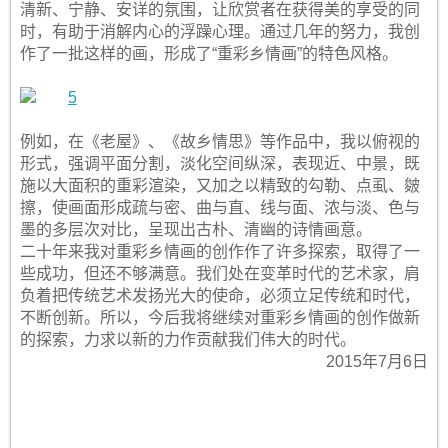
清新、宁静、安详的氛围，让欣赏者在获得美的享受的同
时，有助于消解内心的浮躁心理。通过几年的努力，我创
作了一批这样的画，形成了“重彩乡情画”的特色风格。
例如，在《老屋》、《故乡情思》等作品中，我以俯视的
形式，强调平面分割，淡化空间纵深，表现近、中景，既
施以大面积的重彩渲染，又加之以精致的勾勒、点虱、皴
擦，使画面形成疏与密、曲与直、线与面、浓与淡、色与
墨的多层次对比，呈现出古朴、清幽的诗情画意。
二十年来我对重彩乡情画的创作作了许多探索，取得了一
些成功，但还不够满意。我们处在变革时代的艺术家，肩
负着把传统艺术发扬光大的使命，必须立足传统和时代，
不断创新。所以，今后我将继续对重彩乡情画的创作做新
的探索，力求以新的力作贡献我们伟大的时代。
2015年7月6日