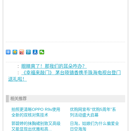
:
眼睛爽了！那我们的耳朵咋办？
:
《幸福来敲门》 茅台晓镇香携手珠海电视台登门
送礼啦！
相关推荐
拍照更清晰OPPO R9s使用
优购网宣布“优购5周年”系
全新的双核对焦技术
列活动盛大启幕
郭碧婷的抹胸裙别致又高级
日淘，姑娘们为什么偏爱全
又能显现出优雅和高...
日空海淘