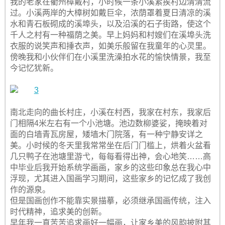
我的老家在衢州樟戴村，小时候一条小溪紧挨村边清清流
过。小溪两岸的大樟树如戴巨伞，浓荫罩着夏日清凉的溪
水和青石板砌成的溪埠头，以及沿溪的石子街路，使这个
千人之村有一种福荫之美。早上妈妈和村嫂们在溪埠头洗
衣服的说笑声和捶衣声，如美乐般留在我童年的心灵里。
傍晚我和小伙伴们在小溪里洗澡拍水花的愉快情景，我至
今记忆犹新。
南北走向的曲长村庄，小溪在村西，我家在村东，我家后
门相隔4米左右有一个小池塘。池边数柳婆娑，掩映着对
面的白墙青瓦房屋，矮墙木门院落，有一种宁静安详之
美。小时候的冬天里我常常坐在后门门槛上，烘着火盆看
几只鸭子在池塘里游弋，每每看得出神，会心地笑……高
中毕业后我开始系统学画画，家乡的这些印象总在我心中
浮现，尤其进入国画学习期间，这些家乡的记忆成了我创
作的源泉。
但是国画创作不能靠实景描摹，必须继承国画传统，注入
时代精神，追求美的创新。
早年我一直苦苦追求画好一幅画，让家乡美的风韵披附其