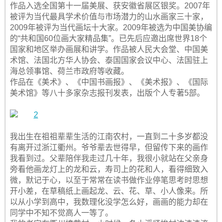
作品入选全国第十一届美展、获安徽省展区银奖。2007年
被评为当代最具学术价值与市场潜力的山水画家三十家，
2009年被评为当代画坛十大家。2009年被选为中国美协编
的“共和国60位画大家精品集”。已先后应邀出席世界18个
国家和地区举办画展和讲学。作品被人民大会堂、中国美
术馆、法国北方华人协会、泰国国家会议中心、法国驻上
海总领事馆、荷兰市政府等收藏。
作品在《美术》、《中国书画报》、《美术报》、《国际
美术馆》等八十多家杂志报刊发表，出版个人专著5部。
我出生在祖祖辈辈生活的江南农村，一直到二十多岁都没
有离开过浙江衢州。爷爷辈去世得早，但留传下来的画作
我看到过。父辈陪伴我走过几十年，我很小就站在父亲身
旁看他画龙灯上的龙和云，寿司上的花和人，看得细致入
微，默记于心，以至于常常在读书做作业停笔思考时思想
开小差，在草稿纸上画起龙、云、花、草、小人像来。所
以从小学到高中，我数理化没学怎么好，画画的能力却在
同学中不知不觉高人一等了。