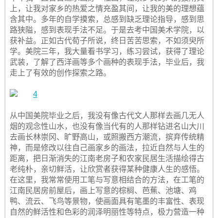
上，让我对家乡的热爱之情充盈其间，让我的美的理想蕴
含其中。多年的自学摸索，总感到缺乏理论指导，感到思
路狭隘，感到表现手法不足。于是去考中国美术学院，以
获补益。正如古代荀子所说，终日苦苦思索，不如须臾所
学。美院三年，我大量看书学习，练习尝试，获得了理论
武装，了解了西洋画等多个画种的表现手法，毕业后，我
走上了有效的创作探索之路。
从中国美院毕业之后，我没有像古代文人那样去画几无人
烟的观念性山水，也没有像当代有的人那样钻进名山大川
去画长林崇冈、旷野高山，或照搬西方潮流，摈弃传统精
神，而是修改以往自己画家乡的画法，拉近自然与人生的
距离，把日渐消失的江南老房子和农家民居生活描绘得古
老纯朴，亲切鲜活，让欣赏者获得某种健康人生的感悟。
在这里，我常常使用工笔与写意相结合的方法，在工笔的
江南民居房前屋后，画上写意的棕榈、芭蕉、池塘、鸡
鸭、流云、飞鸟等景物，使画面具有笔墨的丰富性、表现
自然的鲜活性和色彩的润泽明丽性等特点，极力营造一种