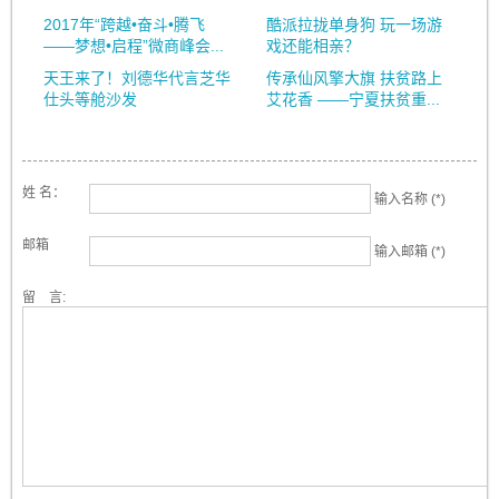
2017年“跨越•奋斗•腾飞
酷派拉拢单身狗 玩一场游
——梦想•启程”微商峰会...
戏还能相亲？
天王来了！刘德华代言芝华
传承仙风擎大旗 扶贫路上
仕头等舱沙发
艾花香 ——宁夏扶贫重...
姓 名：
输入名称 (*)
邮箱
输入邮箱 (*)
留 言: