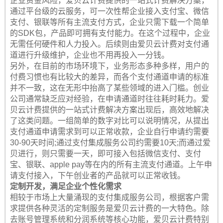
企业资金风险，爱贝云计费提供的一站式计费解决方案，
通过平台级的云服务，可一次性帮企业接入支付宝、微信
支付、银联等所有主流支付方式，企业只需下载一个简单
的SDK包，产品即可拥有支付能力。在这个过程中，企业
无需任何硬件和人力投入。后续则由爱贝云计费对支付通
道进行升级维护，企业也不用再投入一分钱。
另外，在目前的市场环境下，业务形态多种多样，用户的
付费习惯也有比较大的差异，而各个支付通道申请的标准
并不一致，这在无形中抬高了某些领域的进入门槛。创业
公司通常缺乏应对经验，在申请通道时往往耗时耗力。爱
贝云计费提供的一站式计费解决方案出现后，高效地解决
了这类问题。一组简单的数字对比可以说明情况，从提出
支付通道申请需求到可以正常收款，企业自行申请约需要
30-90天时间;通过支付集成服务公司约需要10天;而通过爱
贝进行，则只需要一天，即可接入包括微信支付、支付
宝、银联、apple pay等在内的所有主流支付通道。上午申
请支付接入，下午创业者的产品就可以正常收钱。
定制开发，满足企业个性化需求
相较于市场上大量涌现的支付集成服务公司，根据客户需
求提供各种灵活的定制服务是爱贝云计费的一大特色。除
去账号管理系统和分润系统等核心功能，爱贝云计费特别