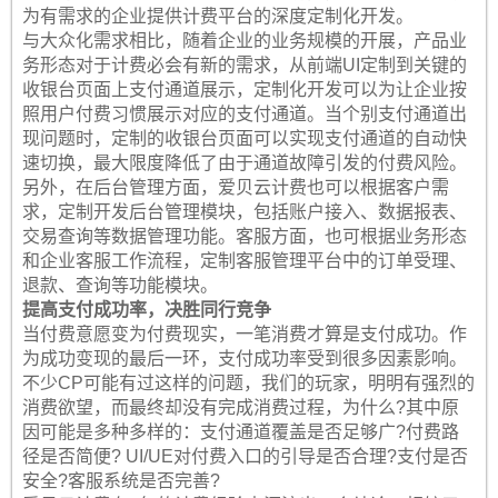
为有需求的企业提供计费平台的深度定制化开发。
与大众化需求相比，随着企业的业务规模的开展，产品业
务形态对于计费必会有新的需求，从前端UI定制到关键的
收银台页面上支付通道展示，定制化开发可以为让企业按
照用户付费习惯展示对应的支付通道。当个别支付通道出
现问题时，定制的收银台页面可以实现支付通道的自动快
速切换，最大限度降低了由于通道故障引发的付费风险。
另外，在后台管理方面，爱贝云计费也可以根据客户需
求，定制开发后台管理模块，包括账户接入、数据报表、
交易查询等数据管理功能。客服方面，也可根据业务形态
和企业客服工作流程，定制客服管理平台中的订单受理、
退款、查询等功能模块。
提高支付成功率，决胜同行竞争
当付费意愿变为付费现实，一笔消费才算是支付成功。作
为成功变现的最后一环，支付成功率受到很多因素影响。
不少CP可能有过这样的问题，我们的玩家，明明有强烈的
消费欲望，而最终却没有完成消费过程，为什么?其中原
因可能是多种多样的：支付通道覆盖是否足够广?付费路
径是否简便? UI/UE对付费入口的引导是否合理?支付是否
安全?客服系统是否完善?