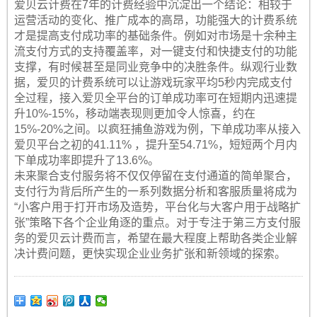
爱贝云计费在7年的计费经验中沉淀出一个结论：相较于
运营活动的变化、推广成本的高昂，功能强大的计费系统
才是提高支付成功率的基础条件。例如对市场是十余种主
流支付方式的支持覆盖率，对一键支付和快捷支付的功能
支撑，有时候甚至是同业竞争中的决胜条件。纵观行业数
据，爱贝的计费系统可以让游戏玩家平均5秒内完成支付
全过程，接入爱贝全平台的订单成功率可在短期内迅速提
升10%-15%，移动端表现则更加令人惊喜，约在
15%-20%之间。以疯狂捕鱼游戏为例，下单成功率从接入
爱贝平台之初的41.11% ，提升至54.71%，短短两个月内
下单成功率即提升了13.6%。
未来聚合支付服务将不仅仅停留在支付通道的简单聚合，
支付行为背后所产生的一系列数据分析和客服质量将成为
“小客户用于打开市场及造势，平台化与大客户用于战略扩
张”策略下各个企业角逐的重点。对于专注于第三方支付服
务的爱贝云计费而言，希望在最大程度上帮助各类企业解
决计费问题，更快实现企业业务扩张和新领域的探索。