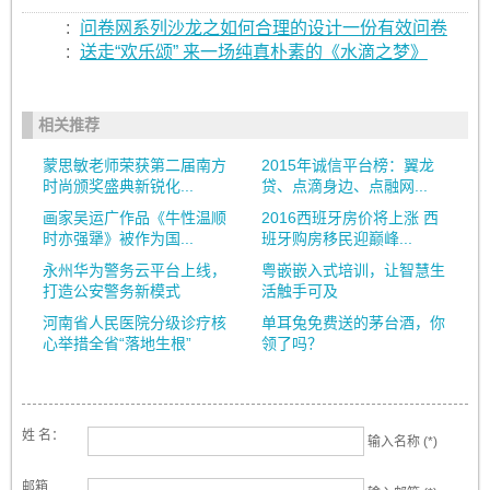
:
问卷网系列沙龙之如何合理的设计一份有效问卷
:
送走“欢乐颂” 来一场纯真朴素的《水滴之梦》
相关推荐
蒙思敏老师荣获第二届南方
2015年诚信平台榜：翼龙
时尚颁奖盛典新锐化...
贷、点滴身边、点融网...
画家吴运广作品《牛性温顺
2016西班牙房价将上涨 西
时亦强犟》被作为国...
班牙购房移民迎巅峰...
永州华为警务云平台上线，
粤嵌嵌入式培训，让智慧生
打造公安警务新模式
活触手可及
河南省人民医院分级诊疗核
单耳兔免费送的茅台酒，你
心举措全省“落地生根”
领了吗？
姓 名：
输入名称 (*)
邮箱