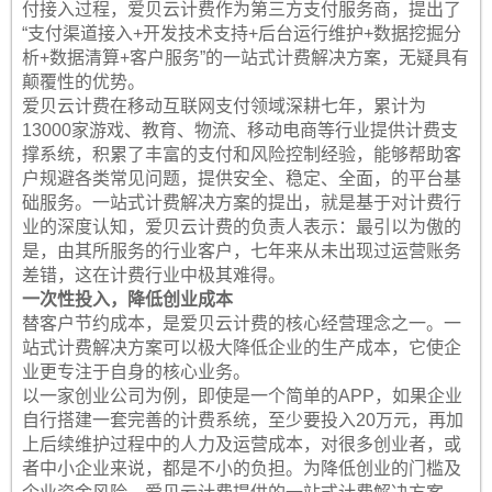
付接入过程，爱贝云计费作为第三方支付服务商，提出了
“支付渠道接入+开发技术支持+后台运行维护+数据挖掘分
析+数据清算+客户服务”的一站式计费解决方案，无疑具有
颠覆性的优势。
爱贝云计费在移动互联网支付领域深耕七年，累计为
13000家游戏、教育、物流、移动电商等行业提供计费支
撑系统，积累了丰富的支付和风险控制经验，能够帮助客
户规避各类常见问题，提供安全、稳定、全面，的平台基
础服务。一站式计费解决方案的提出，就是基于对计费行
业的深度认知，爱贝云计费的负责人表示：最引以为傲的
是，由其所服务的行业客户，七年来从未出现过运营账务
差错，这在计费行业中极其难得。
一次性投入，降低创业成本
替客户节约成本，是爱贝云计费的核心经营理念之一。一
站式计费解决方案可以极大降低企业的生产成本，它使企
业更专注于自身的核心业务。
以一家创业公司为例，即使是一个简单的APP，如果企业
自行搭建一套完善的计费系统，至少要投入20万元，再加
上后续维护过程中的人力及运营成本，对很多创业者，或
者中小企业来说，都是不小的负担。为降低创业的门槛及