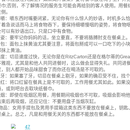
餐巾;否则，不了解情况的服务生可能会再给别的客人使用。用餐
左侧。
.咀嚼：嚼东西时嘴要闭紧，无论你有什么惊人的妙语，时机多么
了着急说话而马上将食物吞下，要保持细嚼慢咽的姿势，将食物
全可以有妙语出口，只是口中有食物。
.坐姿：要牢记你妈妈的话，坐立要直，不要将胳膊肘支在餐桌上
.面包：面包上抹黄油尤其要注意，将面包掰成可以一口吃下的小
都抹上黄油。
速度：切忌速度过快，无论你是在RitzCarton还是在格尔蒂的Gr
不雅观，尤其是和他人共同进餐时，这么做会显得失礼。共同进
度，别人都开始品味甜食了而你还在喝汤是不可取的。
.剔牙：如果塞了牙，切忌在餐桌上剔牙，如果的确忍受不住，找
.口红：将口红留在餐具上是不可取的，工作用餐尤其如此。如果
趟，或到吧台去取块纸餐巾。
.吸烟：即使在吸烟区用餐，用餐期间吸烟也不可取，吸烟会影响
结束后再吸烟，还应记住：不要用盘子当烟灰缸。
0.物品：女用手提包及男用手提箱这类东西不要放在餐桌上，钥
餐桌上。总之，凡是和用餐无关的东西都不能放在餐桌上。