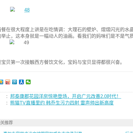
西餐在很大程度上讲是在吃情调：大理石的壁炉、熠熠闪光的水
的举止，这本身就是一幅动人的油画。看我们的妈咪们是不是气
是宝贝第一次接触西方餐饮文化，宝妈与宝贝显得都很兴奋。
:
邦泰康郡花园洋房惊艳登场，开启广元改善2.0时代！
:
熊猫TV直播里约 韩乔生污力四射 雷声帅出新高度
相关推荐