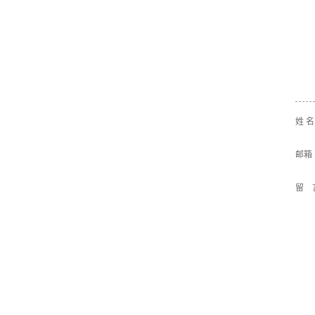
姓 
邮箱
留 