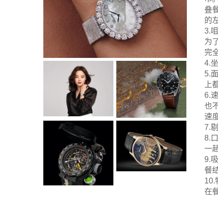
叠
的
3
为
完
4
5
上
6.
也
速
7
8
一
9
餐
1
在