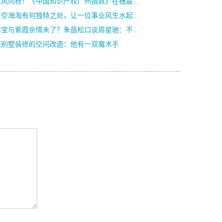
风向标！《中国知识产权广州指数》在穗震...
空海淘有何独特之处，让一位事业风生水起...
宝与紫霞余情未了？朱茵松口谈周星驰：不...
杰别墅装修的空间改造：他有一双魔术手