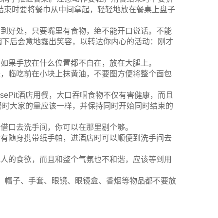
结束时要将餐巾从中间拿起，轻轻地放在餐桌上盘子
恰到好处，只要嘴里有食物，绝不能开口说话。不能
咽下后会意地露出笑容，以转达你内心的活动：刚才
。如果手放在什么位置都不自在，放在大腿上。
块，临吃前在小块上抹黄油，不要图方便将整个面包
easePit酒店用餐，大口吞咽食物不仅有害健康，而且
餐时大家的量应该一样，并保持同时开始同时结束的
个借口去洗手间，你可以在那里剔个够。
没有随身携带纸手帕，进酒店时可以顺便到洗手间去
他人的食欲，而且和整个气氛也不和谐，应该等到用
匙、帽子、手套、眼镜、眼镜盒、香烟等物品都不要放