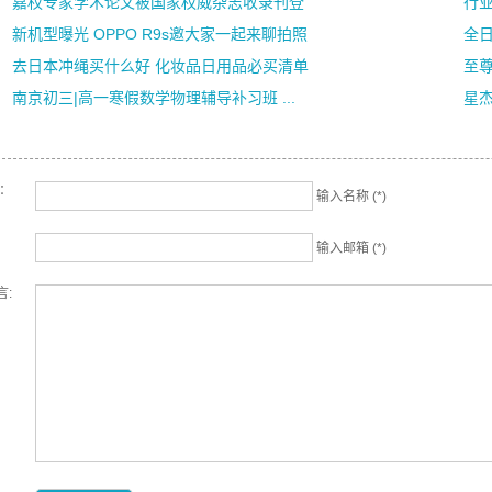
嘉权专家学术论文被国家权威杂志收录刊登
行业
新机型曝光 OPPO R9s邀大家一起来聊拍照
全日
去日本冲绳买什么好 化妆品日用品必买清单
至尊
南京初三|高一寒假数学物理辅导补习班 ...
星
名：
输入名称 (*)
输入邮箱 (*)
言: