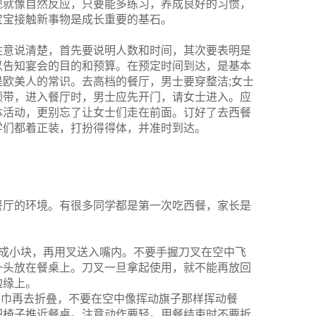
现就像自然反应，只要能多练习，养成良好的习惯，
宝宝接触新事物是成长重要的基石。
注意说清楚，首先要说明人数和时间，其次要表明是
以告知宴会的目的和预算。在预定时间到达，是基本
欧美人的常识。去高档的餐厅，男士要穿整洁;女士
领带，进入餐厅时，男士应先开门，请女士进入。应
体活动，更别忘了让女士们走在前面。订好了去西餐
学们都着正装，打扮得得体，并准时到达。
餐厅的环境。有很多同学都是第一次吃西餐，家长是
切成小块，再用叉送入嘴内。不要手握刀叉在空中飞
一头放在餐桌上。刀叉一旦拿起使用，就不能再放回
边缘上。
餐巾再去折叠，不要在空中像挥动旗子那样挥动餐
把椅子推近餐桌。注意动作要轻。用餐结束时不要折