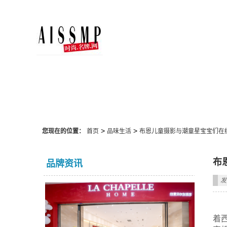
品味生活
>
>
您现在的位置：
首页
品味生活
布恩儿童摄影与潮童星宝宝们在
布
品牌资讯
发
着