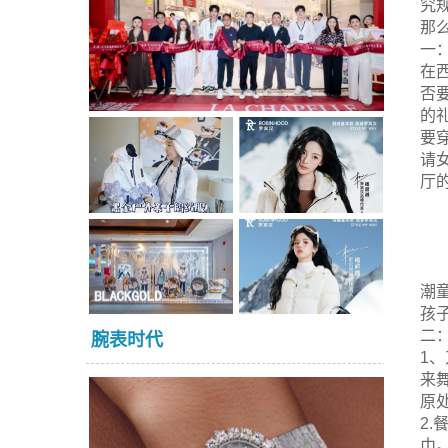
究
那
一
在
否
的
要
请
厅
潮
孩
二
腕表时代
1
来
原
2
巾