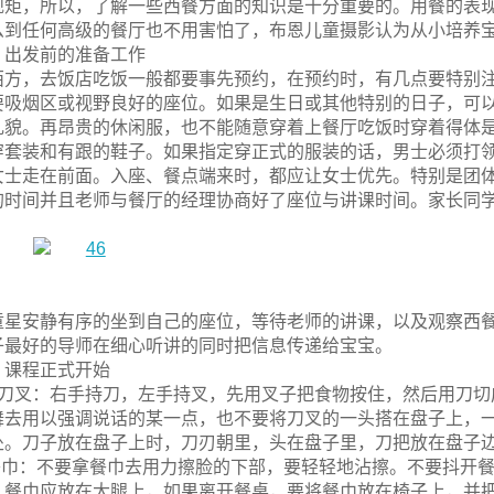
规矩，所以，了解一些西餐方面的知识是十分重要的。用餐的表
么到任何高级的餐厅也不用害怕了，布恩儿童摄影认为从小培养
：出发前的准备工作
西方，去饭店吃饭一般都要事先预约，在预约时，有几点要特别
要吸烟区或视野良好的座位。如果是生日或其他特别的日子，可
礼貌。再昂贵的休闲服，也不能随意穿着上餐厅吃饭时穿着得体是
穿套装和有跟的鞋子。如果指定穿正式的服装的话，男士必须打
女士走在前面。入座、餐点端来时，都应让女士优先。特别是团
的时间并且老师与餐厅的经理协商好了座位与讲课时间。家长同
童星安静有序的坐到自己的座位，等待老师的讲课，以及观察西
子最好的导师在细心听讲的同时把信息传递给宝宝。
：课程正式开始
、刀叉：右手持刀，左手持叉，先用叉子把食物按住，然后用刀
舞去用以强调说话的某一点，也不要将刀叉的一头搭在盘子上，
处。刀子放在盘子上时，刀刃朝里，头在盘子里，刀把放在盘子
.餐巾：不要拿餐巾去用力擦脸的下部，要轻轻地沾擦。不要抖开
。餐巾应放在大腿上，如果离开餐桌，要将餐巾放在椅子上，并