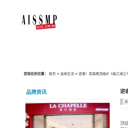
品味生活
>
>
您现在的位置：
首页
品味生活
逆袭！若森携顶级IP《画江湖之
逆
品牌资讯
发
顶