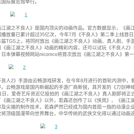
张国际展览馆举行。
画江湖之不良人》是国内顶尖的动画作品。官方数据显示，《画江
网播放量已累计超过35亿次，今年7月《不良人》第二季上线首日2
本届TGS上，将同时放出《画江湖之不良人》动画、真人剧、手
到《画江湖之不良人》动画的精彩内容，还可以试玩《不良人2
，日本弹幕视频网站niconico将首次放出《画江湖之不良人》第
不良人2》手游由云畅游戏研发，在今年8月进行的首轮内测中，曾
评。云畅游戏是国内新崛起的手游厂商新锐，其开发的《刀剑神域
21日，爱奇艺斥资近亿投拍的《画江湖之不良人》真人剧即将正
了《画江湖之不良人》以外，若森还创作了以《侠岚》、《画江
容及尖端的制作技术，若森俨然已经成为国内首屈一指的动漫企
次将顶级国漫带向世界舞台，中华传统的武侠文化得以通过动画