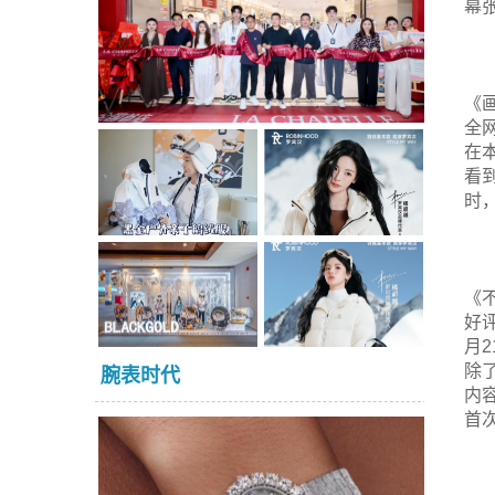
幕
《
全
在
看
时
《
好
月
除
腕表时代
内
首