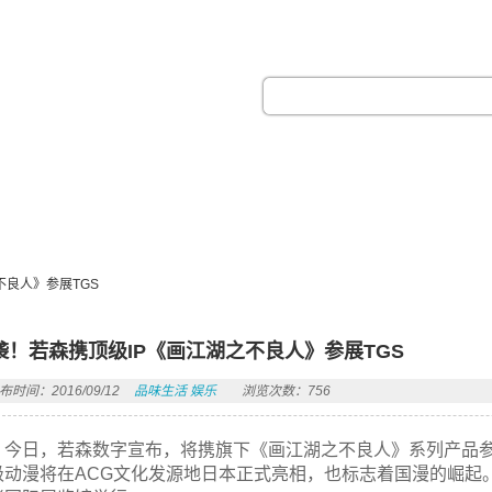
热门搜索：
不良人》参展TGS
袭！若森携顶级IP《画江湖之不良人》参展TGS
布时间：2016/09/12
品味生活
娱乐
浏览次数：756
今日，若森数字宣布，将携旗下《画江湖之不良人》系列产品参
级动漫将在ACG文化发源地日本正式亮相，也标志着国漫的崛起。