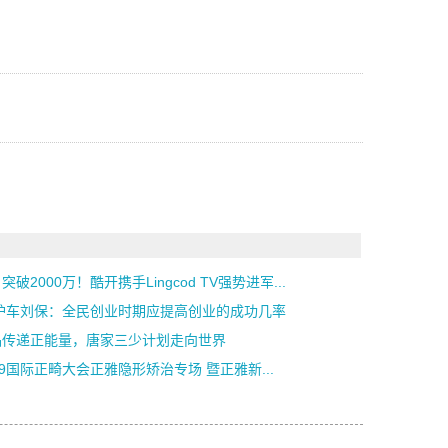
突破2000万！酷开携手Lingcod TV强势进军...
+护车刘保：全民创业时期应提高创业的成功几率
品传递正能量，唐家三少计划走向世界
19国际正畸大会正雅隐形矫治专场 暨正雅新...