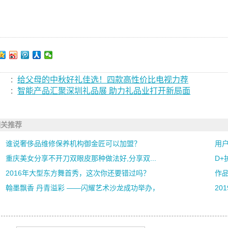
:
给父母的中秋好礼佳选！四款高性价比电视力荐
:
智能产品汇聚深圳礼品展 助力礼品业打开新局面
相关推荐
谁说奢侈品维修保养机构御金匠可以加盟？
用户
重庆美女分享不开刀双眼皮那种做法好,分享双...
D
2016年大型东方舞首秀，这次你还要错过吗？
作
翰墨飘香 丹青溢彩 ——闪耀艺术沙龙成功举办，
20