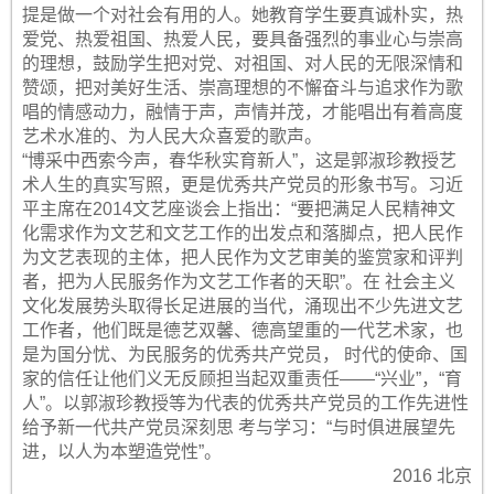
提是做一个对社会有用的人。她教育学生要真诚朴实，热
爱党、热爱祖国、热爱人民，要具备强烈的事业心与崇高
的理想，鼓励学生把对党、对祖国、对人民的无限深情和
赞颂，把对美好生活、崇高理想的不懈奋斗与追求作为歌
唱的情感动力，融情于声，声情并茂，才能唱出有着高度
艺术水准的、为人民大众喜爱的歌声。
“博采中西索今声，春华秋实育新人”，这是郭淑珍教授艺
术人生的真实写照，更是优秀共产党员的形象书写。习近
平主席在2014文艺座谈会上指出：“要把满足人民精神文
化需求作为文艺和文艺工作的出发点和落脚点，把人民作
为文艺表现的主体，把人民作为文艺审美的鉴赏家和评判
者，把为人民服务作为文艺工作者的天职”。在 社会主义
文化发展势头取得长足进展的当代，涌现出不少先进文艺
工作者，他们既是德艺双馨、德高望重的一代艺术家，也
是为国分忧、为民服务的优秀共产党员， 时代的使命、国
家的信任让他们义无反顾担当起双重责任——“兴业”，“育
人”。以郭淑珍教授等为代表的优秀共产党员的工作先进性
给予新一代共产党员深刻思 考与学习：“与时俱进展望先
进，以人为本塑造党性”。
2016 北京