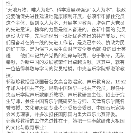
性。
“天地万物，唯人为贵”。科学发展观强调“以人为本”，执政
党要确保先进性建设地健康顺利开展，必须牢牢抓住党员
这个主体，做到以人为本，开展学习教育，增强广大党员
的先进意识。榜样的力量是催人奋进的，在新中国的 党员
建设队伍中，先后涌现出一批批优秀杰出的共产党员，他
们是奋斗在第一线的先进工作者，是克己奉公、执政为民
的好干部，是为保卫人民生命财产安全英勇献 身的烈士英
雄……他们牢记共产党员的使命与职责，忠于职守，无私
奉献，为新中国的发展繁荣作出卓越贡献。这其中，就有
一位值得尊敬与学习的党员楷模，中央音乐学院郭淑珍教
授。
郭淑珍教授是我国著名女高音歌唱家、声乐教育家，1952
年加入中国共产党，是新中国较早一批共产党员。现任中
央音乐学院声乐歌剧系教授、声乐教研室主任、硕士研究
生导师，兼任中国音乐学院研究生导师、天津音乐学院名
誉教授、文化部历届专业考评委员会委员、中国音乐家协
会常务理事，并多次担任国际国内重大声乐比赛评委。
郭淑珍教授的工作先进性在于，她把一生奉献给伟大祖国
的文化与教育事业：