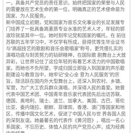
一，具备共产党员的责任意识，始终把国家的荣誉与人民
的需要放在艺术生命的第一位，明确真正的艺术使命是为
国家、为人民服务。
新中国成立初期，党和国家为音乐文化事业的长足发展专
门培养了一批具备高素质专业水准的艺术人才，年轻的郭
淑珍就是其中一位。她时刻牢记党和国家的嘱托，在 前往
苏联的五年学习中，不仅学有所成，获得优等生毕业证书
与“高超技艺的歌剧和音乐会歌唱家”称号，更凭借扎实的
演唱功底与刻苦努力的钻研精神，在国际歌 剧舞台上大放
异彩，让世界记住了这位年轻的有着艺术活力的中国歌唱
家。而她也不负所望，学成归国立即投入到国家的声乐歌
剧建设与教育当中，她牢记“全心全 意为人民服务”的宗
旨，除活跃在国内外大型舞台上，还深入到农村、乡镇、
军营，为广大工农兵群众演唱，并深得人民的喜爱。她曾
代表中国艺术团、中国青年音乐家代表团先后出访苏联、
德国、奥地利、瑞士、波兰、加拿大、美国、古巴、哥伦
比亚、委内瑞拉、朝鲜、菲律宾、香港、澳门等国家和地
区，传播中国文化艺术，促进了中国人民与世 界各国人民
的深刻友谊。她最著名的代表作《黄河怨》，唱出一名心
系国家、不忘历史、体恤人民的共产党员心声，成为经典