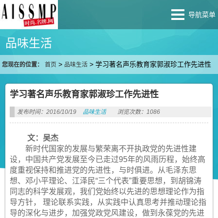
导航菜单
品味生活
>
>
学习著名声乐教育家郭淑珍工作先进性
您现在的位置：
首页
品味生活
学习著名声乐教育家郭淑珍工作先进性
发布时间：2016/10/19
品味生活
浏览次数：1086
文：吴杰
新时代国家的发展与繁荣离不开执政党的先进性建
设，中国共产党发展至今已走过95年的风雨历程，始终高
度重视保持和推进党的先进性，与时俱进。从毛泽东思
想、邓小平理论、江泽民“三个代表”重要思想，到胡锦涛
同志的科学发展观，我们党始终以先进的思想理论作为指
导方针， 理论联系实践，从实践中认真思考并推动理论指
导的深化与进步，加强党政党风建设，做到永葆党的先进