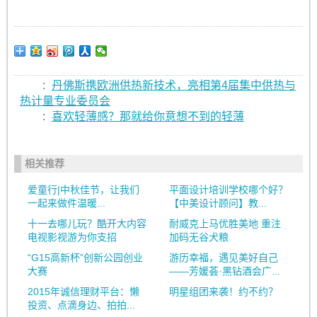
:
丹佛斯携欧洲供热新技术，亮相第4届集中供热与
热计量专业委员会
:
喜欢轻薄感？那就给你意想不到的轻薄
相关推荐
爱童行|中秋佳节，让我们
平面设计培训学校哪个好？
一起来做件温暖...
【中美设计顾问】教...
十一去哪儿玩？酷开大内容
耐威克上马优胜美地 重注
电视影视游为你支招
加码无谷犬粮
“G15高新杯”创新公园创业
游历幸福，遇见美好自己
大赛
——芳媛荟·黑钻酒会广...
2015年诚信理财平台：懒
明星组团来袭！约不约？
投资、点滴身边、拍拍...