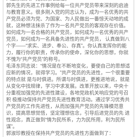
郭先生的先进工作事例给每一位共产党员带来深刻的启迪
与教育意义。很多刚入党的同志认为，成为一名优秀的共
产党员必须为党、为国家、为人民做出一番惊天动地的成
就，这种想法抹杀了作为一名共产党员的客观存在价值。
如何成为一名合格的共产党员，如何成为一名优秀的共产
党员，如何成为一名具备先进性的共产党员， 认真做到八
个字——“求实、进步、奉公、存真”。你认真发挥你的能
力，履行你的职责，传承你的使命，深化你的思想，你就
不愧为“共产党员”的称号。
毛泽东同志说：“情况是在不断地变化，要使自己的思想适
应新的情况，就得学习。”共产党员的先进性，一个很重要
的特点就 是与时俱进。所谓与时俱进，更推进地说，就是
从变化中找规律，学习中求发展。改革开放以来，中央十
分重视加强党的先进性建设，各地党政机关响应党的号召
积 极推动保持共产党员先进性教育活动。通过学习优秀共
产党员的工作先进性，从而加强共产党员的先锋模范意
识，提高思想觉悟，坚定理想信念，引导后进党员的先 进
性观念，真正做到“情为民所系，力为民所用，利为民所
谋”。
郭淑珍教授在保持共产党员的先进性方面做到了：