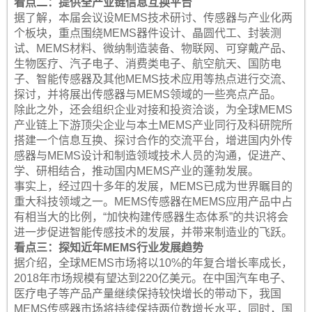
看点二：提供全产业链信息互换平台
据了解，本届会议设MEMS技术研讨、传感器与产业化两
个板块，重点围绕MEMS器件设计、晶圆代工、封装测
试、MEMS材料、微纳制造装备、物联网、可穿戴产品、
生物医疗、汽子电子、消费类电子、航空航天、国防电
子、智能传感器及其他MEMS技术应用等热点进行交流、
探讨，并将展出传感器与MEMS领域的一些亮点产品。
除此之外，还会组织企业对接和投资洽谈，为全球MEMS
产业链上下游顶尖企业与本土MEMS产业同行及科研院所
搭建一个信息互换、探讨合作的交流平台，增进国内外传
感器与MEMS设计和制造领域技术人员的沟通，促进产、
学、研相结合，推动国内MEMS产业的蓬勃发展。
事实上，经过四十多年的发展，MEMS已成为世界瞩目的
重大科技领域之一。MEMS传感器在MEMS应用产品中占
有相当大的比例，“加快构建传感器生态体系”的共识将会
进一步促进智能传感技术的发展，并带来制造业的飞跃。
看点三：探知近年MEMS行业发展趋势
据介绍，全球MEMS市场将以10%的年复合增长率成长，
2018年市场规模有望达到220亿美元。在中国汽车电子、
医疗电子等产品产量继续保持较快增长的带动下，我国
MEMS传感器市场将持续保持两位数增长水平，同时，国