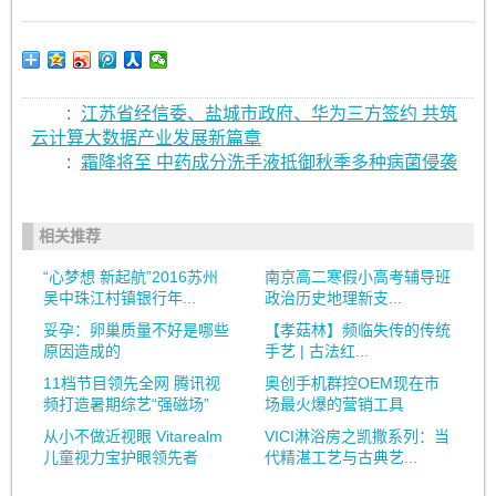
:
江苏省经信委、盐城市政府、华为三方签约 共筑
云计算大数据产业发展新篇章
:
霜降将至 中药成分洗手液抵御秋季多种病菌侵袭
相关推荐
“心梦想 新起航”2016苏州
南京高二寒假小高考辅导班
吴中珠江村镇银行年...
政治历史地理新支...
妥孕：卵巢质量不好是哪些
【孝菇林】频临失传的传统
原因造成的
手艺 | 古法红...
11档节目领先全网 腾讯视
奥创手机群控OEM现在市
频打造暑期综艺“强磁场”
场最火爆的营销工具
从小不做近视眼 Vitarealm
VICI淋浴房之凯撒系列：当
儿童视力宝护眼领先者
代精湛工艺与古典艺...