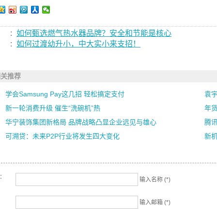
:
如何甄选燃气热水器品牌？安全和节能是核心
:
如何过渡幼升小，中大实小来支招！
相关推荐
学会Samsung Pay这几招 轻松搞定支付
袁
新一轮消费升级 催生“洗碗机”热
年货
华宁装饰集团新格局 品牌战略凸显企业远见与雄心
腾讯
可溯贷：未来P2P行业将发生四大变化
新机
名：
输入名称 (*)
输入邮箱 (*)