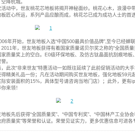
，空降杭城。
次活动中，世友桃花芯地板将揭开神秘面纱。桃花心木，浪漫中带
地板匠心所运，系列产品应酿而成，桃花芯已成为成功人士的首
2006年开始，世友地板入选“中国500最具价值品牌”,至今已
。2011年，世友地板获得有着国家质量诺贝尔奖之称的“全国质
国家质量奖上的空白。E0级环保地板、及仿古钛晶面抗刮痕地板
赞誉。
悉，此次“非来世友”特惠活动一如既往延续了此前促销活动的大
获得精美礼品一份；凡在活动期间购买世友地板，强化地板59元起
实际安装面积的15%，具体型号请咨询当地门店）；此外，更有ip
等你来领！
友地板先后获得“全国质量奖”、“中国专利奖”、“中国林产工业协会
政府质量奖”等荣誉和认证。荣誉见证实力，更多优惠信息可进各