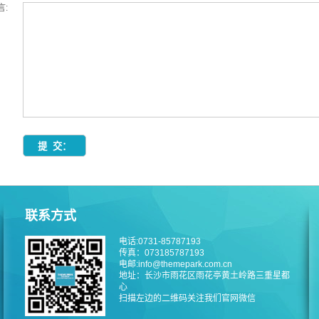
言:
联系方式
电话:0731-85787193
传真：073185787193
电邮:info@themepark.com.cn
地址：长沙市雨花区雨花亭黄土岭路三重星都
心
扫描左边的二维码关注我们官网微信