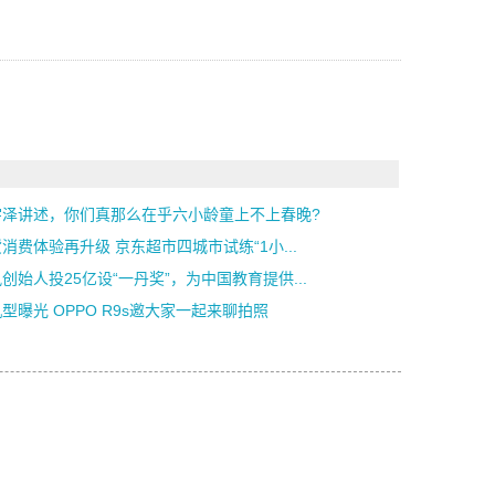
宇泽讲述，你们真那么在乎六小龄童上不上春晚?
消费体验再升级 京东超市四城市试练“1小...
创始人投25亿设“一丹奖”，为中国教育提供...
型曝光 OPPO R9s邀大家一起来聊拍照