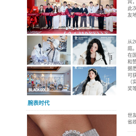
宾
此
友
从
庭
在
和
据
可
（
奖
腕表时代
世
省