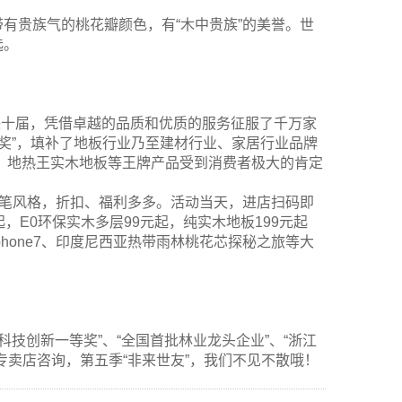
有贵族气的桃花瓣颜色，有“木中贵族”的美誉。世
选。
经蝉联十届，凭借卓越的品质和优质的服务征服了千万家
量奖”，填补了地板行业乃至建材行业、家居行业品牌
、地热王实木地板等王牌产品受到消费者极大的肯定
手笔风格，折扣、福利多多。活动当天，进店扫码即
，E0环保实木多层99元起，纯实木地板199元起
hone7、印度尼西亚热带雨林桃花芯探秘之旅等大
科技创新一等奖”、“全国首批林业龙头企业”、“浙江
专卖店咨询，第五季“非来世友”，我们不见不散哦！