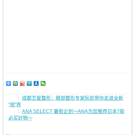
:
成都艺星整形：眼部整形专家阮凯带你走进全新
“视”界
:
ANA SELECT 暑假企划～ANA为您推荐日本7款
必买好物～