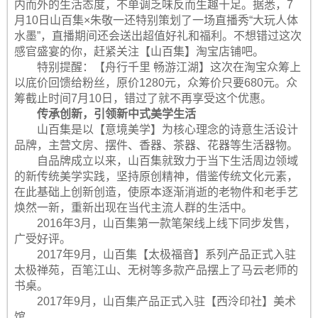
内而外的生活态度，不单调乏味反而生趣十足。据悉，7
月10日山百集×朱敬一还特别策划了一场直播秀“大玩人体
水墨”，直播期间还会送出超值好礼和福利。不想错过这次
感官盛宴的你，赶紧关注【山百集】淘宝店铺吧。
特别提醒：【舟行千里 畅游江湖】这次在淘宝众筹上
以底价回馈给粉丝，原价1280元，众筹价只要680元。众
筹截止时间7月10日，错过了就不再享受这个优惠。
传承创新，引领新中式美学生活
山百集是以【意境美学】为核心理念的诗意生活设计
品牌，主营文房、摆件、香器、茶器、花器等生活器物。
自品牌成立以来，山百集就致力于当下生活周边领域
的新传统美学实践，坚持原创精神，借鉴传统文化元素，
在此基础上创新创造，使原本逐渐消逝的老物件和老手艺
焕然一新，重新出现在当代主流人群的生活中。
2016年3月，山百集第一款笔架线上线下同步发售，
广受好评。
2017年9月，山百集【太极福音】系列产品正式入驻
太极禅苑，百笔江山、无树等多款产品摆上了马云老师的
书桌。
2017年9月，山百集产品正式入驻【西泠印社】美术
馆。