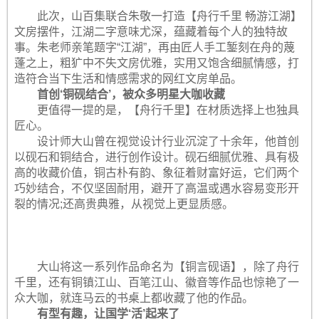
此次，山百集联合朱敬一打造【舟行千里 畅游江湖】
文房摆件，江湖二字意味尤深，蕴藏着每个人的独特故
事。朱老师亲笔题字“江湖”，再由匠人手工錾刻在舟的蔑
蓬之上，粗犷中不失文房优雅，实用又饱含细腻情感，打
造符合当下生活和情感需求的网红文房单品。
首创‘铜砚结合’，被众多明星大咖收藏
更值得一提的是，【舟行千里】在材质选择上也独具
匠心。
设计师大山曾在视觉设计行业沉淀了十余年，他首创
以砚石和铜结合，进行创作设计。砚石细腻优雅、具有极
高的收藏价值，铜古朴有韵、象征着财富好运，它们两个
巧妙结合，不仅坚固耐用，避开了高温或遇水容易变形开
裂的情况;还高贵典雅，从视觉上更显质感。
大山将这一系列作品命名为【铜言砚语】，除了舟行
千里，还有铜镇江山、百笔江山、徽音等作品也惊艳了一
众大咖，就连马云的书桌上都收藏了他的作品。
有型有趣，让国学‘活’起来了