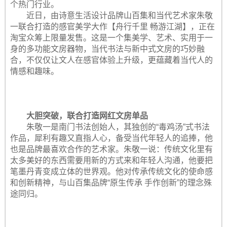
个热门行业。
近日，由诗意生活设计品牌山百集和当代艺术家朱敬
一联合打造的感官美学大作【舟行千里 畅游江湖】，正在
淘宝众筹上限量发售。这是一个集美学、艺术、实用于一
身的多功能文房器物，当代书法与新中式文房的巧妙融
合，不仅仅让文人在感官体验上升级，更蕴藏着当代人的
情感和趣味。
大胆突破，联合打造网红文房单品
朱敬一是南门书法创始人，其独创的“毒鸡汤”式书法
作品，犀利有趣又直指人心，备受当代年轻人的追捧，他
也是品牌最喜欢合作的艺术家。朱敬一说：传统文化里有
太多美好的东西需要用新的方式来和年轻人沟通，他要把
笔墨丹青变成立体的世界观。他对传承传统文化的使命感
和创新精神，与山百集品牌“原生传承 手作创新”的理念殊
途同归。