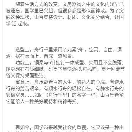
随着生活方式的改变，文房器物之中的文化内涵早已
被遗忘，国学虽已兴起，但很多都是形似而神散。为了突
破这种现状，山百集将设计、材质、文化充分结合，让国
学‘活’起来。
造型上，舟行千里采用了元素“舟”，空灵、自由、潇
洒。摆在桌面上，自成一道风景。
功能上，铜梁与6针挂钉一体成型、实用且不会脱落;
船身砚石石质细腻，研墨下墨快;船头可掭笔，墨汁回流节
省又保持桌面整洁。
寓意上，舟承载着百态人生，触达人的心底。有逆水
行舟的劳苦艰辛，有顺水行舟的轻松自在，有静水行舟的
安谧空灵……如同【舟行千里】的名字一样，山百集希望
它能给人一种美好期待和精神寄托。
现如今，国学越来越受社会的重视，它应该是一种由