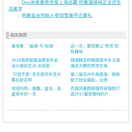
:
Dior迪奥香氛世家上海启幕 优雅演绎纯正法式生
活美学
:
创美金谷创始人参加雪美乔迁典礼
相关推荐
崔培鲁：“画缘”与“化缘”
这一次，聚划算让“带货”别
有趣味
2018翡翠联盟品牌发布会
锦湖韩亚杯韩国高中生汉语
设计美好生活 点亮家...
演讲大赛优秀学生探...
“只尝不卖” 京东超市年货大
第八届苏州牛商路演：网络
集玩新花样
助力创业崛起，业绩...
泡泡玛特、蛋趣、盒屯，盲
百威风暴携超强阵容强势打
盒青年的一天
造2017最受期待的户...