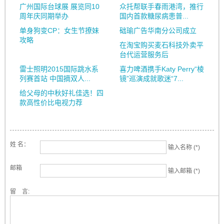
广州国际台球展 展览同10
众托帮联手春雨港湾，推行
周年庆同期举办
国内首款糖尿病患普...
单身狗变CP：女生节撩妹
础瑜广告华南分公司成立
攻略
在淘宝购买麦石科技外卖平
台代运营服务后
雷士照明2015国际跳水系
喜力啤酒携手Katy Perry“棱
列赛首站 中国摘双人...
镜”巡演成就歌迷“7...
给父母的中秋好礼佳选！四
款高性价比电视力荐
姓 名：
输入名称 (*)
邮箱
输入邮箱 (*)
留 言: