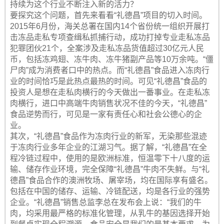
持续为这个行业不断注入新的活力？
要探究这个问题，首先来看看“礼德昌”项目的切入时间。
2015年6月份，海关总署在国内14个省份统一组织开展打
击冻品走私专项查缉私抓捕行动，成功打掉专业走私冻品
犯罪团伙21个，全案涉及走私冻品货值超过30亿元人民
币，包括冻鸡翅、冻牛肉、冻牛猪副产品等10万余吨。“僵
尸肉”成为消费者口中的热点。而“礼德昌”食品进入冻肉行
业的时间恰巧是此热点最热的时间。可见“礼德昌”食品的
投资人是想在走私肉横行的今天做出一番事业。在走私冻
肉横行，进口中高端牛肉销售状况不佳的今天，“礼德昌”
食品逆势而行，可见是一家有责任心和社会公德心的企
业。
其次，“礼德昌”食品作为冻肉行业的新军，无染那些混迹
于冻肉行业多年企业的江湖习气。据了解，“礼德昌”在全
程冷链过程中，使用的是欧洲标准，恒温零下十八度的运
输、储存作业环境，完全保障“礼德昌”牛肉不失鲜。与“礼
德昌”食品合作的澳洲牧场、屠宰场，均在国际享有盛名。
包括在中国的储存、运输、冷链配送，均是各行业的强势
企业。“礼德昌”销售总监李总在发布会上说：“我们的牛
肉，均采用最严格的标准化管理，从乳牛的基因选择开始